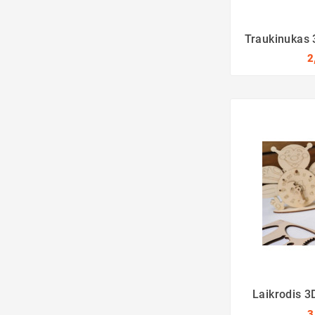
Traukinukas 
2
Laikrodis 3
3