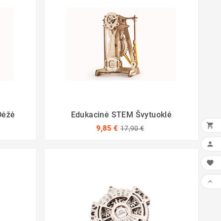
Dėžė
Edukacinė STEM Švytuoklė

9,85 €
17,90 €


