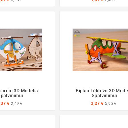
arnio 3D Modelis
Biplan Lėktuvo 3D Mode
Spalvinimui
Spalvinimui
,37 €
3,27 €
2,49 €
5,95 €