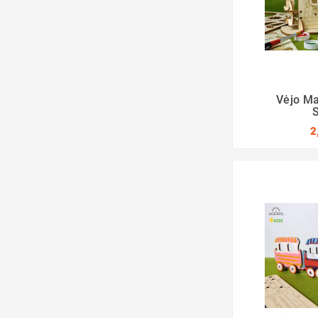
Vėjo Ma
2