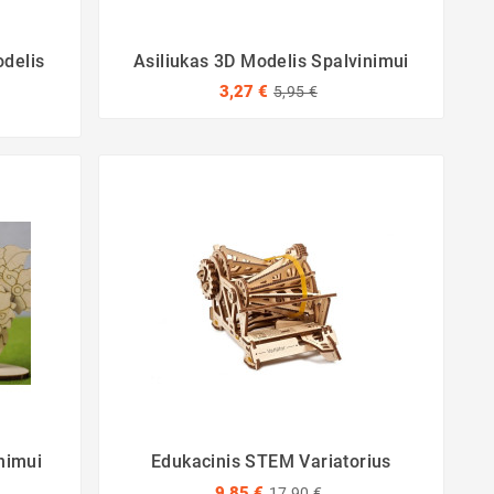
odelis
Asiliukas 3D Modelis Spalvinimui
3,27 €
5,95 €
nimui
Edukacinis STEM Variatorius
9,85 €
17,90 €