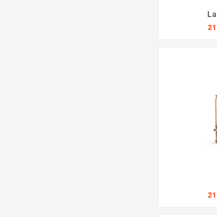
La
21
21