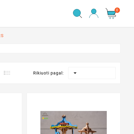
0
RS

Rikiuoti pagal: