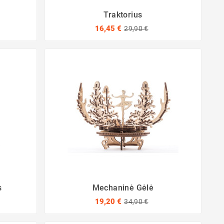
Traktorius
16,45 €
29,90 €
s
Mechaninė Gėlė
19,20 €
34,90 €