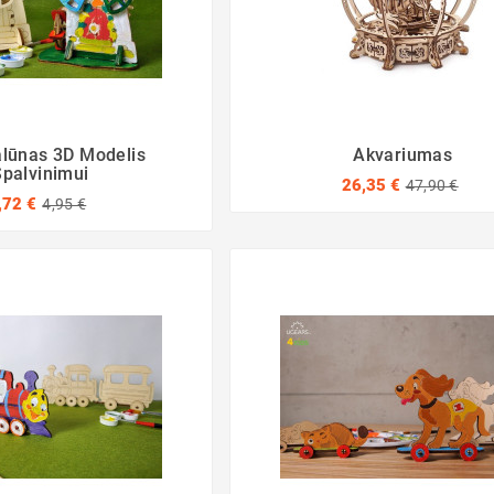
lūnas 3D Modelis
Akvariumas
Spalvinimui
26,35 €
47,90 €
,72 €
4,95 €