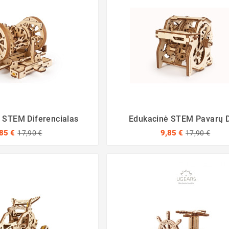
 STEM Diferencialas
Edukacinė STEM Pavarų 
85 €
9,85 €
17,90 €
17,90 €