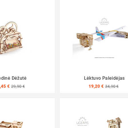
dinė Dėžutė
Lėktuvo Paleidėjas
,45 €
19,20 €
29,90 €
34,90 €