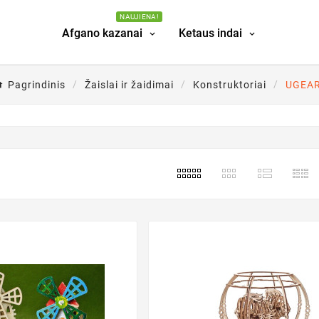
NAUJIENA!
Afgano kazanai
Ketaus indai
Pagrindinis
Žaislai ir žaidimai
Konstruktoriai
UGEA