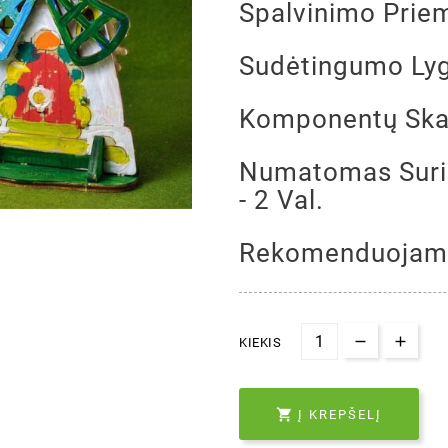
Spalvinimo Prie
Sudėtingumo Lyg
Komponentų Skai
Numatomas Surin
- 2 Val.
Rekomenduojama
KIEKIS

Į KREPŠELĮ