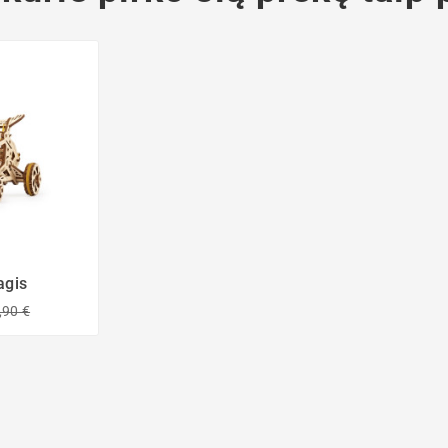
agis
,90 €