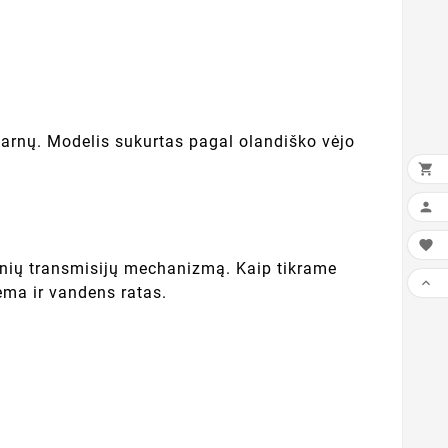
sparnų. Modelis sukurtas pagal olandiško vėjo



nių transmisijų mechanizmą. Kaip tikrame

ema ir vandens ratas.