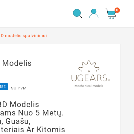
0
D modelis spalvinimui
 Modelis
 45%
SU PVM
3D Modelis
ikams Nuo 5 Metų.
u, Guašu,
teriais Ar Kitomis