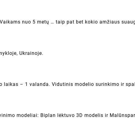
 Vaikams nuo 5 metų … taip pat bet kokio amžiaus suau
kloje, Ukrainoje.
o laikas – 1 valanda. Vidutinis modelio surinkimo ir spa
vinimo modeliai: Biplan lėktuvo 3D modelis ir Malūnspa