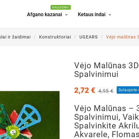
NAUJIENA!
Afgano kazanai
Ketaus indai
lai ir žaidimai
Konstruktoriai
UGEARS
Vėjo malūnas 3
Vėjo Malūnas 3D
Spalvinimui
2,72 €
Sutaupote
4,95 €
Vėjo Malūnas – 
Spalvinimui, Va
Spalvinkite Akril
Akvarele, Flomas