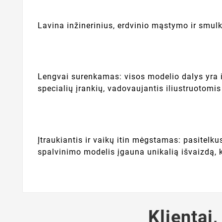
Lavina inžinerinius, erdvinio mąstymo ir smulk
Lengvai surenkamas: visos modelio dalys yra iš
specialių įrankių, vadovaujantis iliustruotomis
Įtraukiantis ir vaikų itin mėgstamas: pasitelk
spalvinimo modelis įgauna unikalią išvaizdą, 
Klientai,