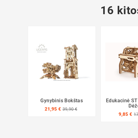
16 kito
Gynybinis Bokštas
Edukacinė S
Dėž
21,95 €
39,90 €
9,85 €
17