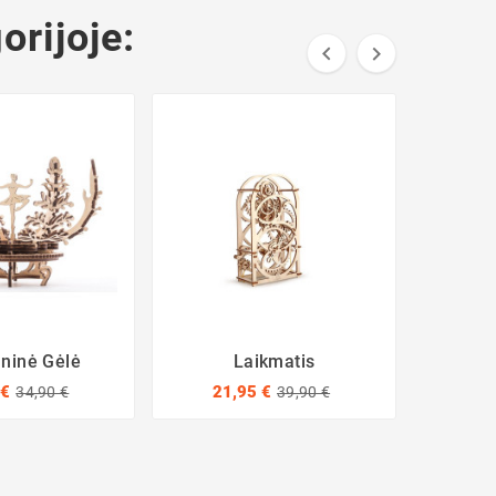
orijoje:


ninė Gėlė
Laikmatis
Di
 €
21,95 €
10
34,90 €
39,90 €