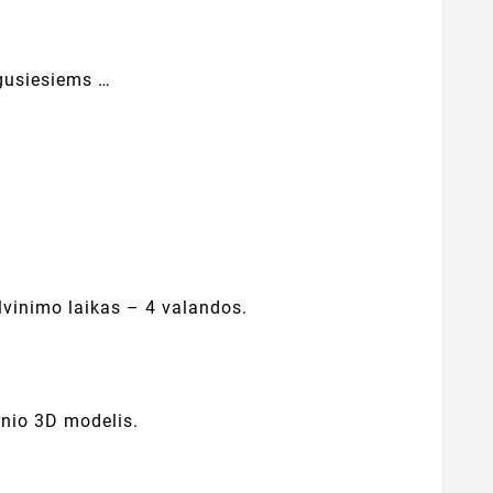
gusiesiems …
lvinimo laikas – 4 valandos.
rnio 3D modelis.