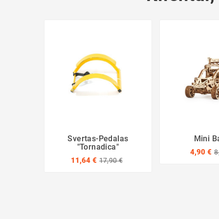
Svertas-Pedalas
Mini B
"Tornadica"
4,90 €
8
11,64 €
17,90 €