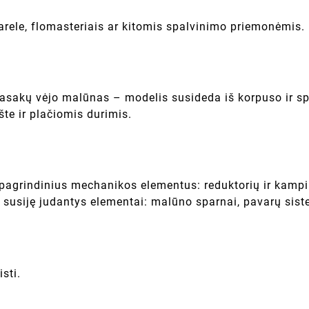
kvarele, flomasteriais ar kitomis spalvinimo priemonėmis.
s pasakų vėjo malūnas – modelis susideda iš korpuso ir 
te ir plačiomis durimis.
agrindinius mechanikos elementus: reduktorių ir kampi
susiję judantys elementai: malūno sparnai, pavarų sist
sti.