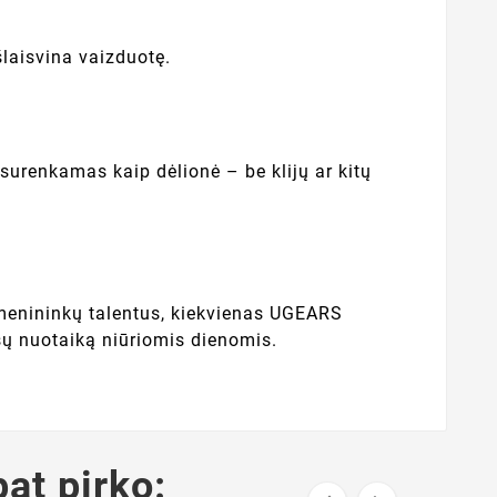
šlaisvina vaizduotę.
surenkamas kaip dėlionė – be klijų ar kitų
) menininkų talentus, kiekvienas UGEARS
sų nuotaiką niūriomis dienomis.
pat pirko: