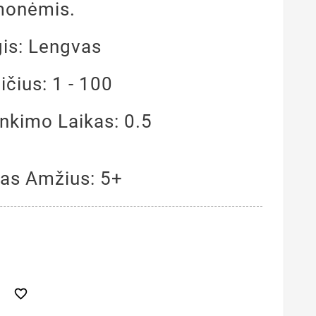
monėmis.
is: Lengvas
čius: 1 - 100
kimo Laikas: 0.5
s Amžius: 5+
