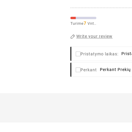
7
Turime
Vnt..
Write your review
Pris
Perkant
Prekių