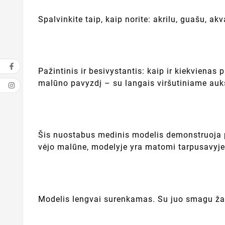
Spalvinkite taip, kaip norite: akrilu, guašu, a
Pažintinis ir besivystantis: kaip ir kiekviena
malūno pavyzdį – su langais viršutiniame aukš
Šis nuostabus medinis modelis demonstruoja p
vėjo malūne, modelyje yra matomi tarpusavyje 
Modelis lengvai surenkamas. Su juo smagu žai