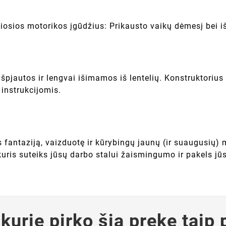
iosios motorikos įgūdžius: Prikausto vaikų dėmesį bei i
pjautos ir lengvai išimamos iš lentelių. Konstruktorius 
 instrukcijomis.
us fantaziją, vaizduotę ir kūrybingų jaunų (ir suaugusių
kuris suteiks jūsų darbo stalui žaismingumo ir pakels jū
 kurie pirko šią prekę taip 