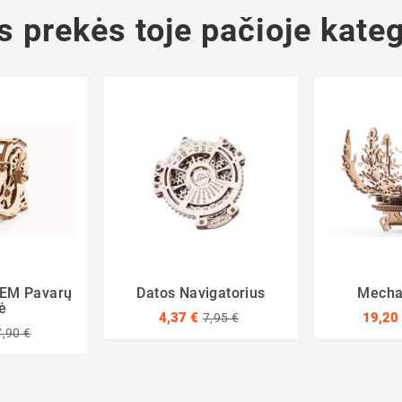
s prekės toje pačioje kateg
TEM Pavarų
Datos Navigatorius
Mecha
ė
4,37 €
19,20
7,95 €
,90 €