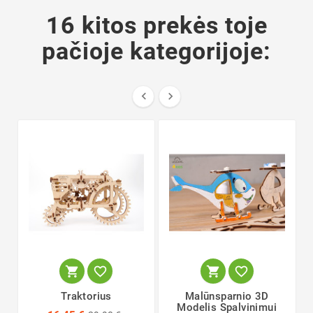
16 kitos prekės toje
pačioje kategorijoje:






Traktorius
Malūnsparnio 3D
Modelis Spalvinimui