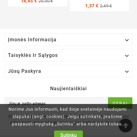
16,45 €
29,90 €
1,37 €
2,49 €

Įmonės Informacija

Taisyklės Ir Sąlygos

Jūsų Paskyra
Naujienlaiškiai
GERAI
Norime Jus informuoti, kad šioje svetainėje naudojami
slapukai (angl. cookies). Jeigu sutinkate, prašome
Prenumeratos galėsite atsisakyti bet kuriuo metu. Tam tikslui
mūsų kontaktinę informaciją rasite parduotuvės taisyklėse.
paspausti mygtuką „Sutinku“ arba naršykite toliau.
Sutinku