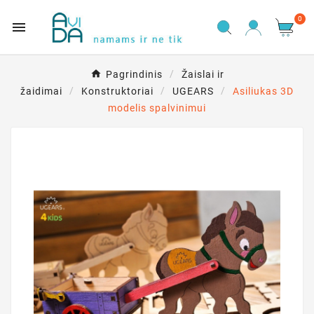
0

Pagrindinis
Žaislai ir
žaidimai
Konstruktoriai
UGEARS
Asiliukas 3D
modelis spalvinimui