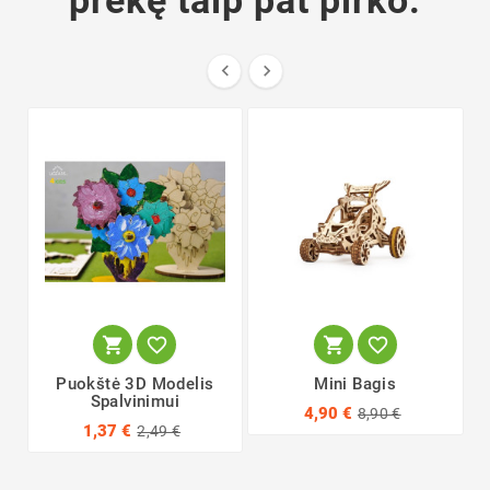






Puokštė 3D Modelis
Mini Bagis
Spalvinimui
4,90 €
8,90 €
1,37 €
2,49 €