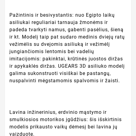
Pažintinis ir besivystantis: nuo Egipto laikų
asiliukai reguliariai tarnauja žmonėms ir
padeda tvarkyti namus, gabenti pasėlius, šieną
ir kt. Modelį taip pat sudaro medinis dviejų ratų
vežimėlis su dvejomis asiliuką ir vežimėlį
jungiančiomis lentomis bei vadelių
imitacijomis: pakinktai, krūtinės juostos diržas
ir apykaklės diržas. UGEARS 3D asiliuko modelį
galima sukonstruoti visiškai be pastangų,
nuspalvinti mėgstamomis spalvomis ir žaisti.
Lavina inžinerinius, erdvinio mąstymo ir
smulkiosios motorikos įgūdžius: šis išskirtinis
modelis prikausto vaikų dėmesį bei lavina jų
vaizduotę.