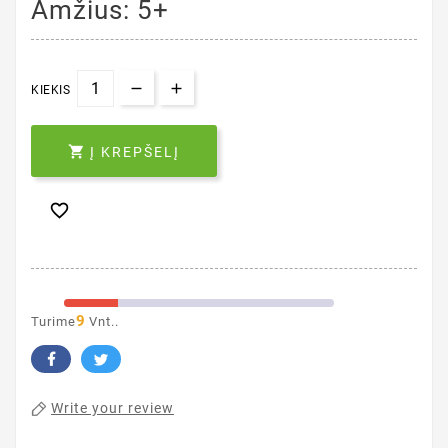
Amžius: 5+
KIEKIS

Į KREPŠELĮ

9
Turime
Vnt..
Write your review