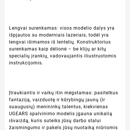
Lengvai surenkamas: visos modelio dalys yra
išpjautos su moderniais lazeriais, todėl yra
lengvai išimamos iš lentelių. Konstruktorius
surenkamas kaip dėlionė – be klijų ar kitų
specialių įrankių, vadovaujantis iliustruotomis
instrukcijomis.
Įtraukiantis ir vaikų itin mėgstamas: pasitelkus
fantaziją, vaizduotę ir kūrybingų jaunų (ir
suaugusių) menininkų talentus, kiekvienas
UGEARS spalvinimo modelis įgauna unikalią
išvaizdą, kuris suteiks jūsų darbo stalui
žaismingumo ir pakels jūsų nuotaiką niūriomis