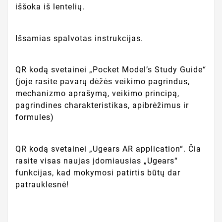
iššoka iš lentelių.
Išsamias spalvotas instrukcijas.
QR kodą svetainei „Pocket Model’s Study Guide“
(joje rasite pavarų dėžės veikimo pagrindus,
mechanizmo aprašymą, veikimo principą,
pagrindines charakteristikas, apibrėžimus ir
formules)
QR kodą svetainei „Ugears AR application“. Čia
rasite visas naujas įdomiausias „Ugears“
funkcijas, kad mokymosi patirtis būtų dar
patrauklesnė!