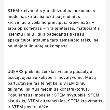
STEM kreivimatis yra stilizuotas mokomasis
modelis, skirtas išmokti pagrindinius
kreivimačio veikimo principus. Kreivimatis –
arba opisometras – yra prietaisas, matuojantis
išlenktų linijų ilgį ir padedantis tiksliau
apskaičiuoti atstumą tarp žemėlapio taškų, nei
naudojant liniuotę ar kompasą.
UGEARS prekinis ženklas visame pasaulyje
asocijuojasi su kokybe ir inovatyvumu. Mūsų
partuotuvėje rasite net kelis STEM žinių
gilinimui skirtus medinius konstruktorius.
Populiariausi modeliai: STEM švytuoklė, STEM
skaitiklis, STEM diferencialas, STEM kreivimatis
ir STEM pavarų dėžė.