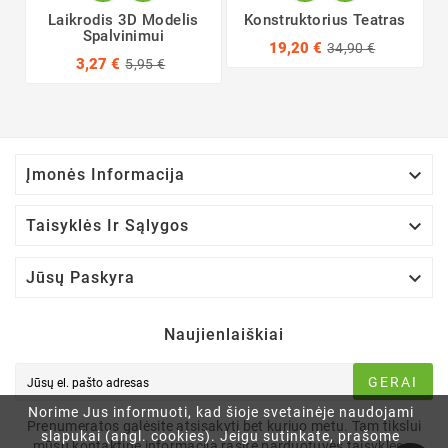
Laikrodis 3D Modelis
Konstruktorius Teatras
Spalvinimui
19,20 €
34,90 €
3,27 €
5,95 €

Įmonės Informacija

Taisyklės Ir Sąlygos

Jūsų Paskyra
Naujienlaiškiai
GERAI
Norime Jus informuoti, kad šioje svetainėje naudojami
Prenumeratos galėsite atsisakyti bet kuriuo metu. Tam tikslui
slapukai (angl. cookies). Jeigu sutinkate, prašome
mūsų kontaktinę informaciją rasite parduotuvės taisyklėse.