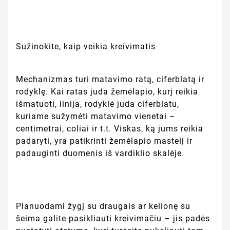
Sužinokite, kaip veikia kreivimatis
Mechanizmas turi matavimo ratą, ciferblatą ir
rodyklę. Kai ratas juda žemėlapio, kurį reikia
išmatuoti, linija, rodyklė juda ciferblatu,
kuriame sužymėti matavimo vienetai –
centimetrai, coliai ir t.t. Viskas, ką jums reikia
padaryti, yra patikrinti žemėlapio mastelį ir
padauginti duomenis iš vardiklio skalėje.
Planuodami žygį su draugais ar kelionę su
šeima galite pasikliauti kreivimačiu – jis padės