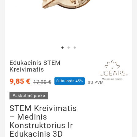
Edukacinis STEM
Kreivimatis
9,85 €
Sutaupote 45%
17,90 €
SU PVM
Paskutinė prekė
STEM Kreivimatis
– Medinis
Konstruktorius Ir
Edukacinis 3D