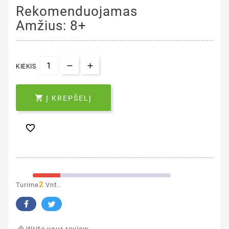
Rekomenduojamas
Amžius: 8+
KIEKIS

Į KREPŠELĮ

2
Turime
Vnt..