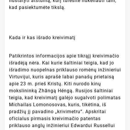
nustatyti atstumą, kurį turėsite nukeliauti tam,
kad pasiektumėte tikslą.
Kada ir kas išrado kreivimatį
Patikrintos informacijos apie tikrąjį kreivimačio
išradėją nėra. Kai kurie šaltiniai teigia, kad jo
išradimo nuopelnas priklauso romėnų inžinieriui
Virtuvijui, kuris aprašė labai panašų prietaisą
apie 23 m. prieš Kristų. Kiti nurodo kinų
mokslininką Zhāngą Héngą. Rusijos šaltiniai
teigia, kad kreivimatį galėjo sugalvoti polimatas
Michailas Lomonosovas, kuris, tikėtina, iš
pradžių jį pavadino „krivimetru“. Apskritai
oficialus pirmasis kreivimačio patentas
priklauso anglų inžinieriui Edwardui Russellui