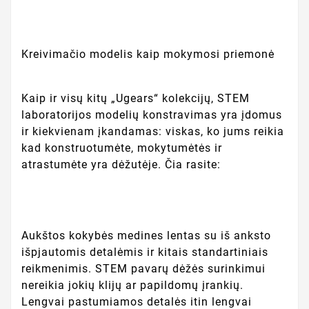
Kreivimačio modelis kaip mokymosi priemonė
Kaip ir visų kitų „Ugears“ kolekcijų, STEM
laboratorijos modelių konstravimas yra įdomus
ir kiekvienam įkandamas: viskas, ko jums reikia
kad konstruotumėte, mokytumėtės ir
atrastumėte yra dėžutėje. Čia rasite:
Aukštos kokybės medines lentas su iš anksto
išpjautomis detalėmis ir kitais standartiniais
reikmenimis. STEM pavarų dėžės surinkimui
nereikia jokių klijų ar papildomų įrankių.
Lengvai pastumiamos detalės itin lengvai