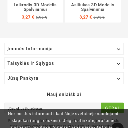
Laikrodis 3D Modelis
Asiliukas 3D Modelis
Spalvinimui
Spalvinimui
3,27 €
3,27 €
5,95 €
5,95 €

Įmonės Informacija

Taisyklės Ir Sąlygos

Jūsų Paskyra
Naujienlaiškiai
GERAI
Norime Jus informuoti, kad šioje svetainėje naudojami
slapukai (angl. cookies). Jeigu sutinkate, prašome
Prenumeratos galėsite atsisakyti bet kuriuo metu. Tam tikslui
mūsų kontaktinę informaciją rasite parduotuvės taisyklėse.
paspausti mygtuką „Sutinku“ arba naršykite toliau.