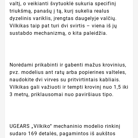
valtį, o veikianti švytuoklė sukuria specifinį
triukšmą, panašų į tą, kurį sukelia realus
dyzelinis variklis, įrengtas daugelyje valčių.
Vilkikas taip pat turi dvi svirtis – viena iš jų
sustabdo mechanizmą, o kita paleidžia.
Norėdami prikabinti ir gabenti mažus krovinius,
pvz. modelius ant ratų arba popierines valteles,
naudokite dvi virves su pritvirtintais kabliais.
Vilkikas gali važiuoti ir tempti krovinį nuo 1,5 iki
3 metrų, priklausomai nuo paviršiaus tipo.
UGEARS „Vilkiko“ mechaninio modelio rinkinį
sudaro 169 detalės, pagamintos iš aukštos