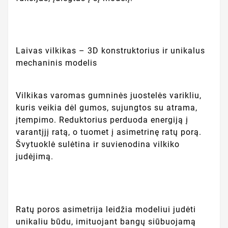
Laivas vilkikas – 3D konstruktorius ir unikalus
mechaninis modelis
Vilkikas varomas gumninės juostelės varikliu,
kuris veikia dėl gumos, sujungtos su atrama,
įtempimo. Reduktorius perduoda energiją į
varantįjį ratą, o tuomet į asimetrinę ratų porą.
Švytuoklė sulėtina ir suvienodina vilkiko
judėjimą.
Ratų poros asimetrija leidžia modeliui judėti
unikaliu būdu, imituojant bangų siūbuojamą