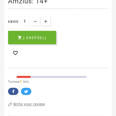
Amžius: 14+
KIEKIS

Į KREPŠELĮ

1
Turime
Vnt..
Write your review