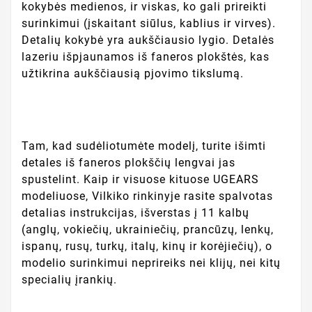
kokybės medienos, ir viskas, ko gali prireikti
surinkimui (įskaitant siūlus, kablius ir virves).
Detalių kokybė yra aukščiausio lygio. Detalės
lazeriu išpjaunamos iš faneros plokštės, kas
užtikrina aukščiausią pjovimo tikslumą.
Tam, kad sudėliotumėte modelį, turite išimti
detales iš faneros plokščių lengvai jas
spustelint. Kaip ir visuose kituose UGEARS
modeliuose, Vilkiko rinkinyje rasite spalvotas
detalias instrukcijas, išverstas į 11 kalbų
(anglų, vokiečių, ukrainiečių, prancūzų, lenkų,
ispanų, rusų, turkų, italų, kinų ir korėjiečių), o
modelio surinkimui neprireiks nei klijų, nei kitų
specialių įrankių.