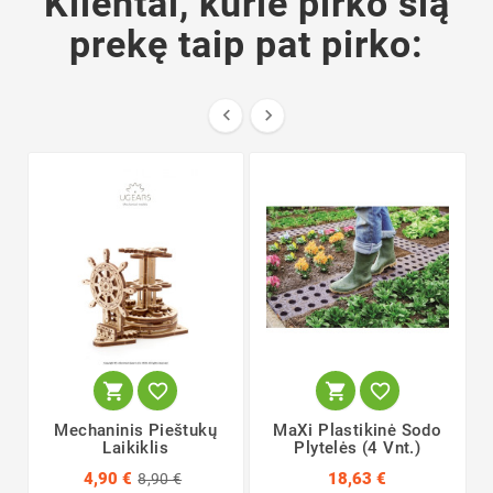
Klientai, kurie pirko šią
prekę taip pat pirko:






Mechaninis Pieštukų
MaXi Plastikinė Sodo
Laikiklis
Plytelės (4 Vnt.)
4,90 €
18,63 €
8,90 €