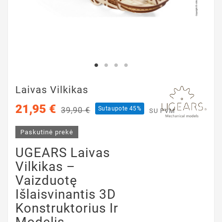
Laivas Vilkikas
21,95 €
Sutaupote 45%
39,90 €
SU PVM
Paskutinė prekė
UGEARS Laivas
Vilkikas –
Vaizduotę
Išlaisvinantis 3D
Konstruktorius Ir