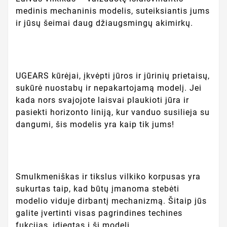
medinis mechaninis modelis, suteiksiantis jums
ir jūsų šeimai daug džiaugsmingų akimirkų.
UGEARS kūrėjai, įkvėpti jūros ir jūrinių prietaisų,
sukūrė nuostabų ir nepakartojamą modelį. Jei
kada nors svajojote laisvai plaukioti jūra ir
pasiekti horizonto liniją, kur vanduo susilieja su
dangumi, šis modelis yra kaip tik jums!
Smulkmeniškas ir tikslus vilkiko korpusas yra
sukurtas taip, kad būtų įmanoma stebėti
modelio viduje dirbantį mechanizmą. Šitaip jūs
galite įvertinti visas pagrindines techines
fukcijas, įdiegtas į šį modelį.