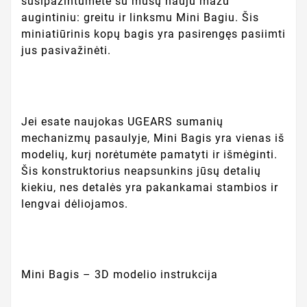
susipažintumėte su mūsų nauju mažu
augintiniu: greitu ir linksmu Mini Bagiu. Šis
miniatiūrinis kopų bagis yra pasirengęs pasiimti
jus pasivažinėti.
Jei esate naujokas UGEARS sumanių
mechanizmų pasaulyje, Mini Bagis yra vienas iš
modelių, kurį norėtumėte pamatyti ir išmėginti.
Šis konstruktorius neapsunkins jūsų detalių
kiekiu, nes detalės yra pakankamai stambios ir
lengvai dėliojamos.
Mini Bagis – 3D modelio instrukcija