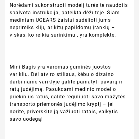
Norėdami sukonstruoti modelį turėsite naudotis
spalvota instrukcija, pateikta dėžutėje. Šiam
mediniam UGEARS žaislui sudėlioti jums
neprireiks klijų ar kitų papildomų įrankių –
viskas, ko reikia surinkimui, yra komplekte.
Mini Bagis yra varomas guminės juostos
varikliu. Dėl atviro stiliaus, kėbulo dizaino
darbiniame variklyje galite pamatyti pavarų ir
ratų judėjimą. Pasukdami medinio modelio
priekinius ratus, galite reguliuoti savo mažytės
transporto priemonės judėjimo kryptį – jei
norite, priverskite ją važiuoti ratais, vaikytis
savo uodegą!