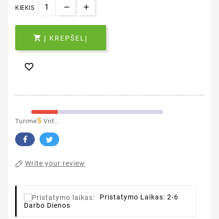
KIEKIS

Į KREPŠELĮ

5
Turime
Vnt..
Write your review
Pristatymo Laikas:
2-6
Darbo Dienos