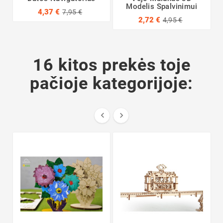
Modelis Spalvinimui
4,37 €
7,95 €
2,72 €
4,95 €
16 kitos prekės toje
pačioje kategorijoje:

