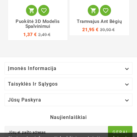




Puokštė 3D Modelis
Tramvajus Ant Bėgių
Spalvinimui
21,95 €
39,90 €
1,37 €
2,49 €

Įmonės Informacija

Taisyklės Ir Sąlygos

Jūsų Paskyra
Naujienlaiškiai
GERAI