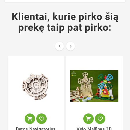
Klientai, kurie pirko šią
prekę taip pat pirko:






Datos Navigatorius
Vėjo Malūnas 3D