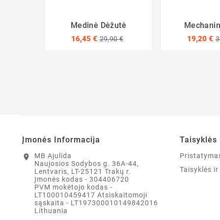
Medinė Dėžutė
Mechanin
16,45 €
19,20 €
29,90 €
3
Įmonės Informacija
Taisyklės 
MB Ajulida
Pristatyma
location_on
Naujosios Sodybos g. 36A-44,
Taisyklės i
Lentvaris, LT-25121 Trakų r.
Įmonės kodas - 304406720
PVM mokėtojo kodas -
LT100010459417 Atsiskaitomoji
sąskaita - LT197300010149842016
Lithuania