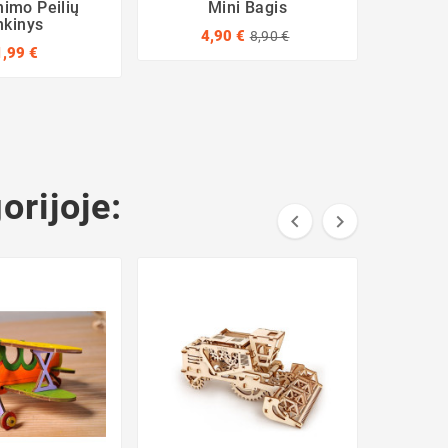
imo Peilių
Mini Bagis
Puok
nkinys
S
4,90 €
8,90 €
1,99 €
1
orijoje:

