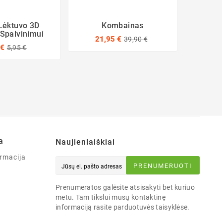
Lėktuvo 3D
Kombainas
Vėj
Spalvinimui
Model
21,95 €
39,90 €
 €
2
5,95 €
a
Naujienlaiškiai
rmacija
PRENUMERUOTI
Prenumeratos galėsite atsisakyti bet kuriuo
metu. Tam tikslui mūsų kontaktinę
informaciją rasite parduotuvės taisyklėse.