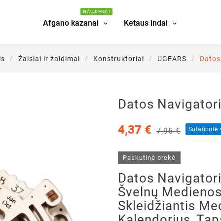
NAUJIENA!
Afgano kazanai
Ketaus indai
is
Žaislai ir žaidimai
Konstruktoriai
UGEARS
Datos
Datos Navigator
4,37 €
Sutaupote
7,95 €
Paskutinė prekė
Datos Navigatori
Švelnų Medieno
Skleidžiantis Me
Kalendorius, Tap