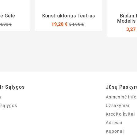
ė Gėlė
Konstruktorius Teatras
Biplan 
Modelis 
19,20 €
4,90 €
34,90 €
3,27
Ir Sąlygos
Jūsų Paskyr
s
Asmeninė info
r sąlygos
Užsakymai
Kredito kvitai
Adresai
Kuponai