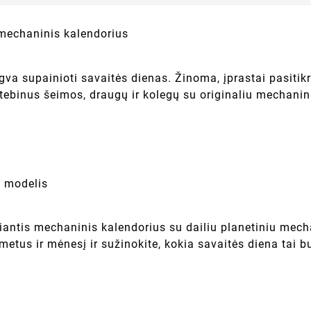
 mechaninis kalendorius
ngva supainioti savaitės dienas. Žinoma, įprastai pasitik
tebinus šeimos, draugų ir kolegų su originaliu mechani
 modelis
iantis mechaninis kalendorius su dailiu planetiniu mech
 metus ir mėnesį ir sužinokite, kokia savaitės diena tai 