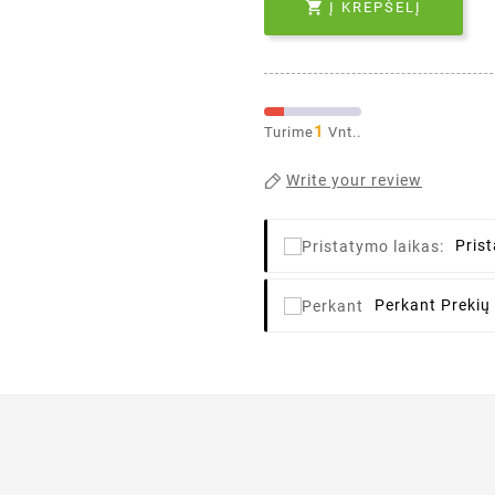

Į KREPŠELĮ
1
Turime
Vnt..
Write your review
Pris
Perkant
Prekių