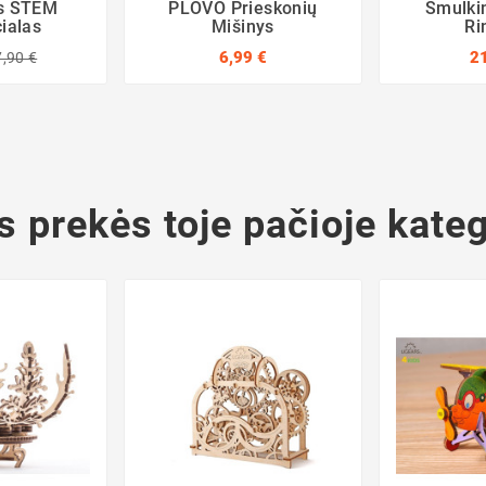
is STEM
PLOVO Prieskonių
Smulkin
ialas
Mišinys
Ri
6,99 €
2
,90 €
s prekės toje pačioje kateg