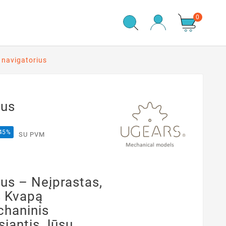
0
 navigatorius
ius
 45%
SU PVM
us – Neįprastas,
s Kvapą
chaninis
siantis Jūsų