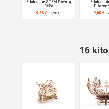
Edukacinė STEM Pavarų
Edukacin
Dėžė
Diferenc
9,85 €
9,85 €
17,90 €
17
16 kito