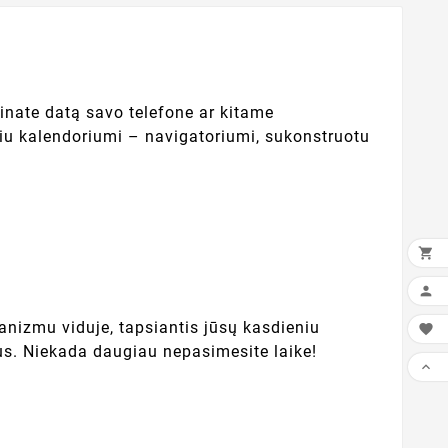
rinate datą savo telefone ar kitame
niu kalendoriumi – navigatoriumi, sukonstruotu


anizmu viduje, tapsiantis jūsų kasdieniu

bus. Niekada daugiau nepasimesite laike!
