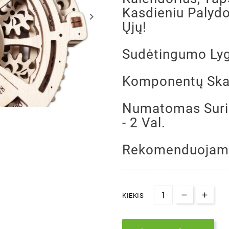
Kasdieniu Palydo
keyboard_arrow_right
Ųjų!
Sudėtingumo Lyg
Komponentų Skai
Numatomas Surin
- 2 Val.
Rekomenduojama
KIEKIS