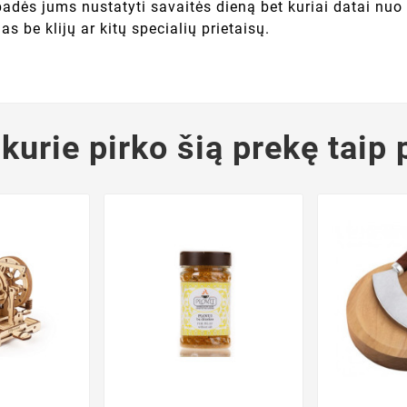
dės jums nustatyti savaitės dieną bet kuriai datai nuo 
 be klijų ar kitų specialių prietaisų.
 kurie pirko šią prekę taip 