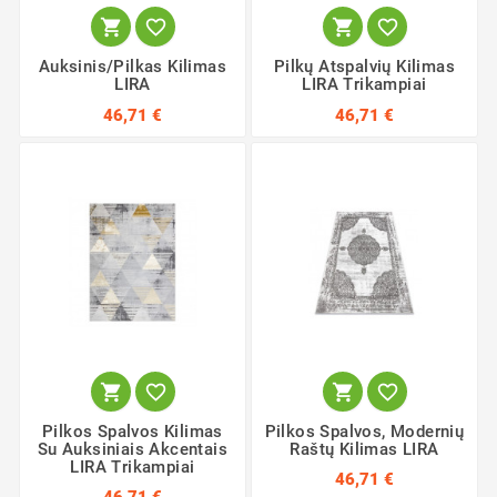




Auksinis/pilkas Kilimas
Pilkų Atspalvių Kilimas
LIRA
LIRA Trikampiai
46,71 €
46,71 €




Pilkos Spalvos Kilimas
Pilkos Spalvos, Modernių
Su Auksiniais Akcentais
Raštų Kilimas LIRA
LIRA Trikampiai
46,71 €