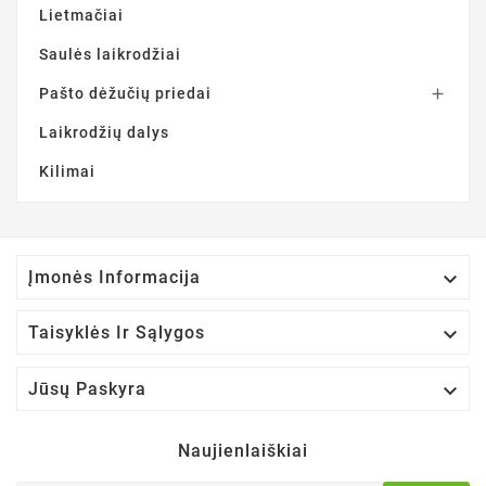
Lietmačiai
Saulės laikrodžiai
Pašto dėžučių priedai

Laikrodžių dalys
Kilimai

Įmonės Informacija

Taisyklės Ir Sąlygos

Jūsų Paskyra
Naujienlaiškiai