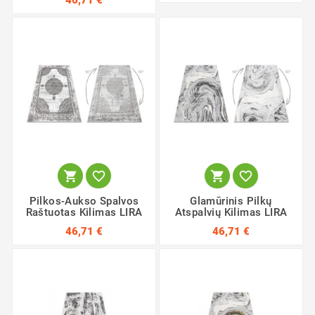
46,71 €




Pilkos-Aukso Spalvos
Glamūrinis Pilkų
Raštuotas Kilimas LIRA
Atspalvių Kilimas LIRA
46,71 €
46,71 €