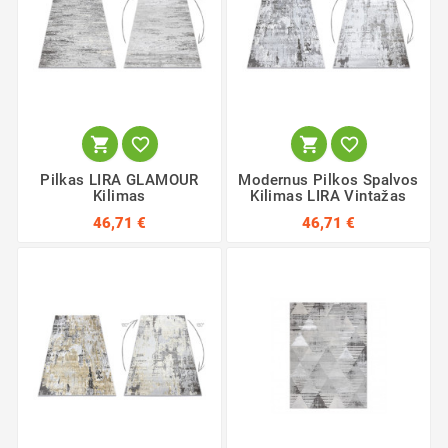




Pilkas LIRA GLAMOUR
Modernus Pilkos Spalvos
Kilimas
Kilimas LIRA Vintažas
46,71 €
46,71 €