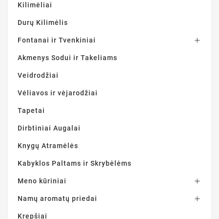
Kilimėliai
Durų Kilimėlis
Fontanai ir Tvenkiniai

Akmenys Sodui ir Takeliams
Veidrodžiai
Vėliavos ir vėjarodžiai
Tapetai
Dirbtiniai Augalai
Knygų Atramėlės
Kabyklos Paltams ir Skrybėlėms
Meno kūriniai

Namų aromatų priedai

Krepšiai