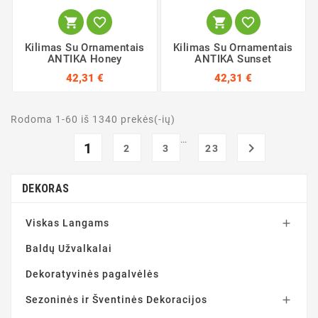




Kilimas Su Ornamentais
Kilimas Su Ornamentais
ANTIKA Honey
ANTIKA Sunset
42,31 €
42,31 €
Rodoma 1-60 iš 1340 prekės(-ių)
…
1

2
3
23
DEKORAS
Viskas Langams

Baldų Užvalkalai
Dekoratyvinės pagalvėlės
Sezoninės ir Šventinės Dekoracijos
