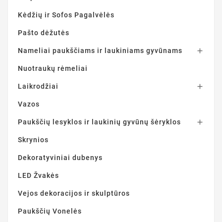
Kėdžių ir Sofos Pagalvėlės
Pašto dėžutės
Nameliai paukščiams ir laukiniams gyvūnams

Nuotraukų rėmeliai
Laikrodžiai

Vazos
Paukščių lesyklos ir laukinių gyvūnų šėryklos

Skrynios
Dekoratyviniai dubenys
LED Žvakės
Vejos dekoracijos ir skulptūros
Paukščių Vonelės