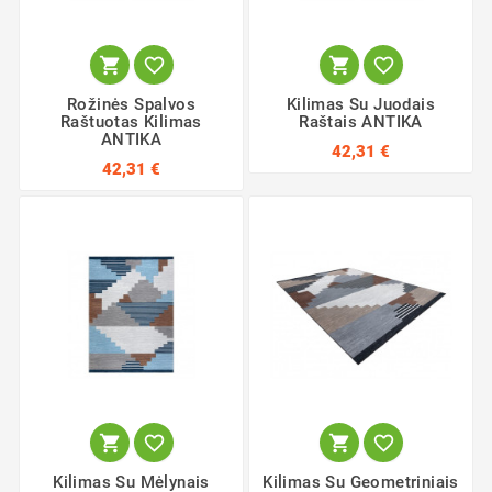




Rožinės Spalvos
Kilimas Su Juodais
Raštuotas Kilimas
Raštais ANTIKA
ANTIKA
42,31 €
42,31 €




Kilimas Su Mėlynais
Kilimas Su Geometriniais