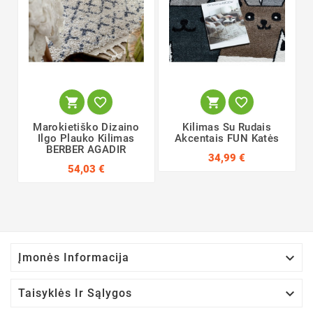




Marokietiško Dizaino
Kilimas Su Rudais
Ilgo Plauko Kilimas
Akcentais FUN Katės
BERBER AGADIR
34,99 €
54,03 €

Įmonės Informacija

Taisyklės Ir Sąlygos