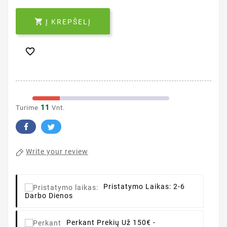

Į KREPŠELĮ

11
Turime
Vnt.
Write your review
Pristatymo Laikas:
2-6
Darbo Dienos
Perkant
Prekių Už 150€ -