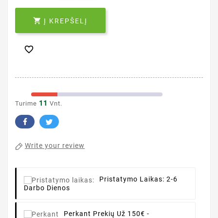

Į KREPŠELĮ

11
Turime
Vnt.
Write your review
Pristatymo Laikas:
2-6
Darbo Dienos
Perkant
Prekių Už 150€ -