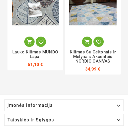




Lauko Kilimas MUNDO
Kilimas Su Geltonais Ir
Lapai
Mėlynais Akcentais
NORDIC CANVAS
51,10 €
34,99 €

Įmonės Informacija

Taisyklės Ir Sąlygos