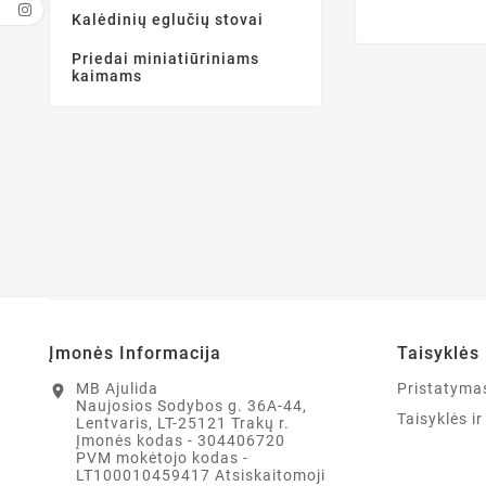
Kalėdinių eglučių stovai
Priedai miniatiūriniams
kaimams
Įmonės Informacija
Taisyklės 
MB Ajulida
Pristatyma
location_on
Naujosios Sodybos g. 36A-44,
Taisyklės i
Lentvaris, LT-25121 Trakų r.
Įmonės kodas - 304406720
PVM mokėtojo kodas -
LT100010459417 Atsiskaitomoji