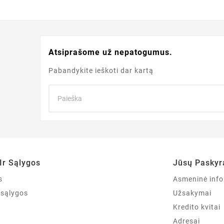
Atsiprašome už nepatogumus.
Pabandykite ieškoti dar kartą
Ir Sąlygos
Jūsų Paskyr
s
Asmeninė info
r sąlygos
Užsakymai
Kredito kvitai
Adresai