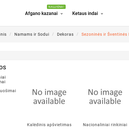
NAUJIENA!
Afgano kazanai
Ketaus indai
inis
Namams ir Sodui
Dekoras
Sezoninės ir Šventinės
OS
puošimai
Kalėdinis apšvietimas
Nacionaliniai rinkiniai