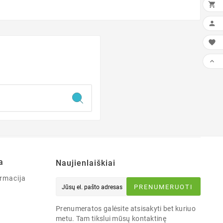




a
Naujienlaiškiai
rmacija
PRENUMERUOTI
Prenumeratos galėsite atsisakyti bet kuriuo
metu. Tam tikslui mūsų kontaktinę