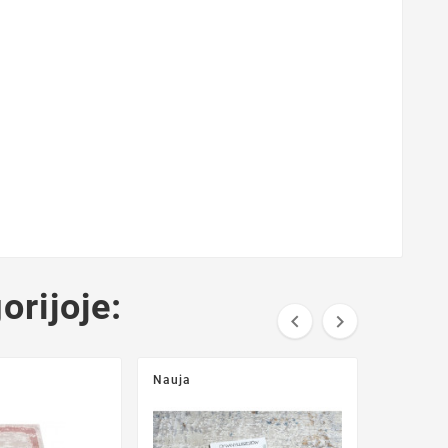
orijoje:


Nauja
Nauja