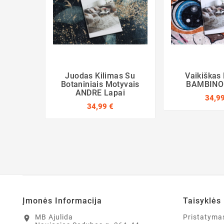
Juodas Kilimas Su
Vaikiškas 
Botaniniais Motyvais
BAMBINO 
ANDRE Lapai
34,99
34,99 €
Įmonės Informacija
Taisyklės 
MB Ajulida
Pristatyma
location_on