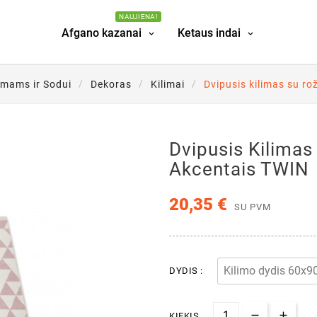
NAUJIENA!
Afgano kazanai
Ketaus indai
mams ir Sodui
Dekoras
Kilimai
Dvipusis kilimas su ro
Dvipusis Kilimas
Akcentais TWIN
20,35 €
SU PVM
DYDIS :
KIEKIS