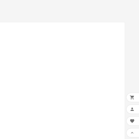



