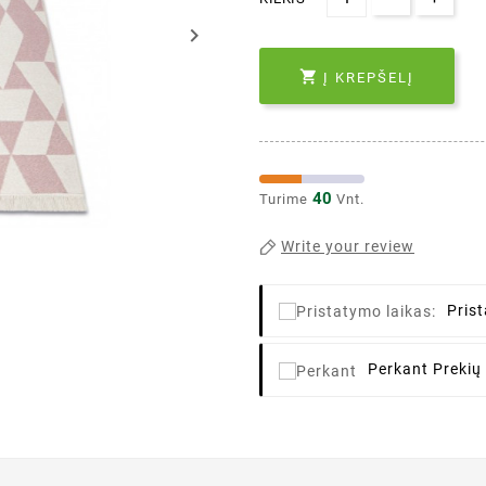
keyboard_arrow_right

Į KREPŠELĮ
40
Turime
Vnt.
Write your review
Pris
Perkant
Prekių