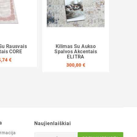
Su Rausvais
Kilimas Su Aukso
Pilkos
tais CORE
Spalvos Akcentais
P
ELITRA
5,74 €
300,00 €
a
Naujienlaiškiai
rmacija