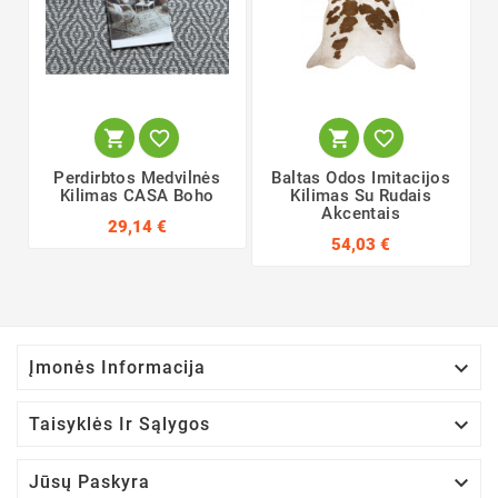




Perdirbtos Medvilnės
Baltas Odos Imitacijos
Kilimas CASA Boho
Kilimas Su Rudais
Akcentais
29,14 €
54,03 €

Įmonės Informacija

Taisyklės Ir Sąlygos

Jūsų Paskyra