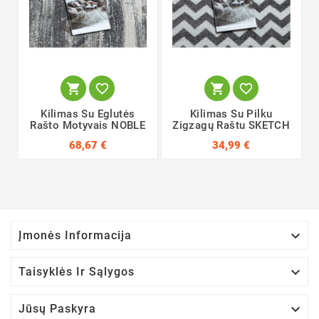




Kilimas Su Eglutės
Kilimas Su Pilku
Rašto Motyvais NOBLE
Zigzagų Raštu SKETCH
68,67 €
34,99 €

Įmonės Informacija

Taisyklės Ir Sąlygos

Jūsų Paskyra