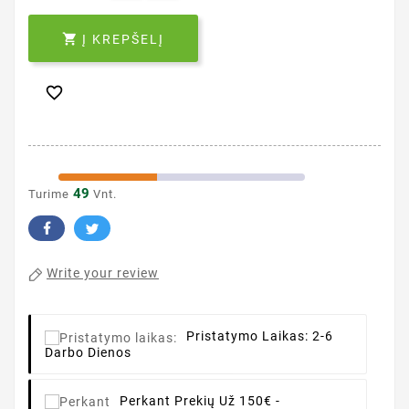

Į KREPŠELĮ

49
Turime
Vnt.
Write your review
Pristatymo Laikas:
2-6
Darbo Dienos
Perkant
Prekių Už 150€ -