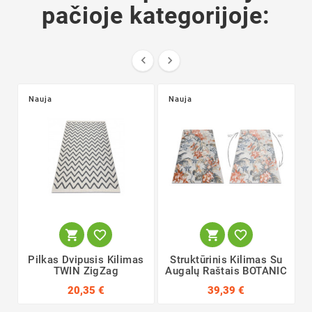
pačioje kategorijoje:


Nauja
Nauja




Pilkas Dvipusis Kilimas
Struktūrinis Kilimas Su
TWIN ZigZag
Augalų Raštais BOTANIC
20,35 €
39,39 €