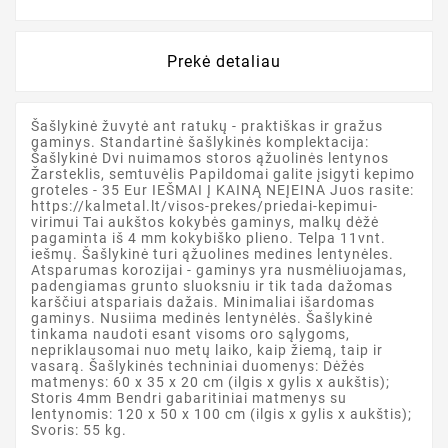
Prekė detaliau
Šašlykinė žuvytė ant ratukų - praktiškas ir gražus
gaminys. Standartinė šašlykinės komplektacija:
Šašlykinė Dvi nuimamos storos ąžuolinės lentynos
Žarsteklis, semtuvėlis Papildomai galite įsigyti kepimo
groteles - 35 Eur IEŠMAI Į KAINĄ NEĮEINA Juos rasite:
https://kalmetal.lt/visos-prekes/priedai-kepimui-
virimui Tai aukštos kokybės gaminys, malkų dėžė
pagaminta iš 4 mm kokybiško plieno. Telpa 11vnt.
iešmų. Šašlykinė turi ąžuolines medines lentynėles.
Atsparumas korozijai - gaminys yra nusmėliuojamas,
padengiamas grunto sluoksniu ir tik tada dažomas
karščiui atspariais dažais. Minimaliai išardomas
gaminys. Nusiima medinės lentynėlės. Šašlykinė
tinkama naudoti esant visoms oro sąlygoms,
nepriklausomai nuo metų laiko, kaip žiemą, taip ir
vasarą. Šašlykinės techniniai duomenys: Dėžės
matmenys: 60 x 35 x 20 cm (ilgis x gylis x aukštis);
Storis 4mm Bendri gabaritiniai matmenys su
lentynomis: 120 x 50 x 100 cm (ilgis x gylis x aukštis);
Svoris: 55 kg.