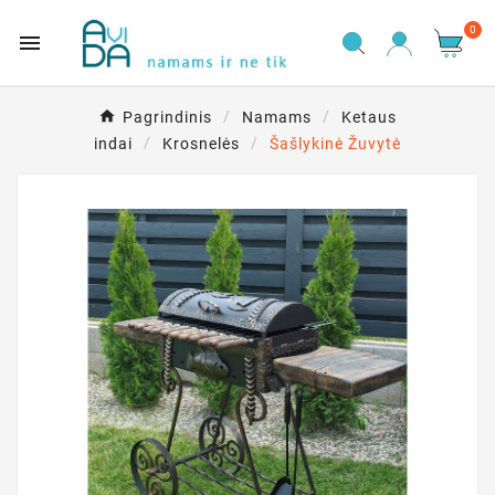
0

Pagrindinis
Namams
Ketaus
indai
Krosnelės
Šašlykinė Žuvytė