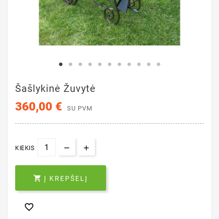
Šašlykinė Žuvytė
360,00 €
SU PVM
KIEKIS

Į KREPŠELĮ
