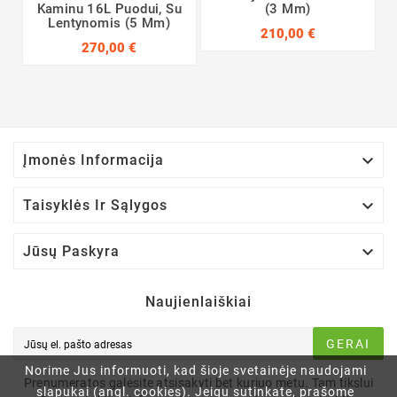
Kaminu 16L Puodui, Su
(3 Mm)
Lentynomis (5 Mm)
210,00 €
270,00 €

Įmonės Informacija

Taisyklės Ir Sąlygos

Jūsų Paskyra
Naujienlaiškiai
GERAI
Norime Jus informuoti, kad šioje svetainėje naudojami
Prenumeratos galėsite atsisakyti bet kuriuo metu. Tam tikslui
slapukai (angl. cookies). Jeigu sutinkate, prašome