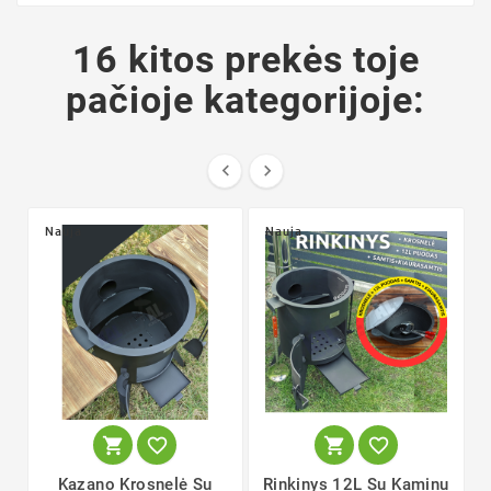
16 kitos prekės toje
pačioje kategorijoje:


Nauja
Nauja




Kazano Krosnelė Su
Rinkinys 12L Su Kaminu