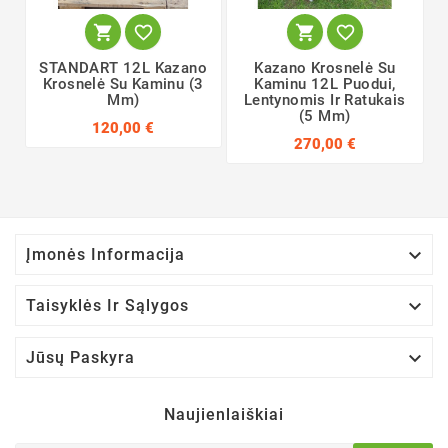




STANDART 12L Kazano
Kazano Krosnelė Su
Krosnelė Su Kaminu (3
Kaminu 12L Puodui,
Mm)
Lentynomis Ir Ratukais
(5 Mm)
120,00 €
270,00 €

Įmonės Informacija

Taisyklės Ir Sąlygos

Jūsų Paskyra
Naujienlaiškiai