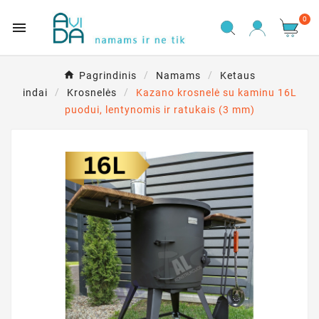
0

Pagrindinis
Namams
Ketaus
indai
Krosnelės
Kazano krosnelė su kaminu 16L
puodui, lentynomis ir ratukais (3 mm)