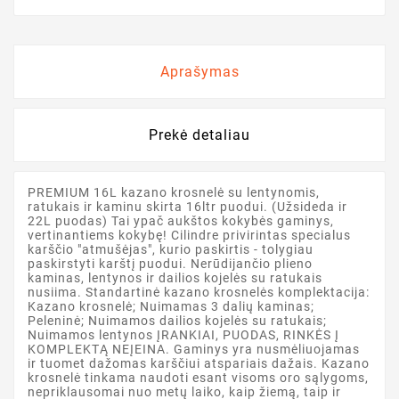
Aprašymas
Prekė detaliau
PREMIUM 16L kazano krosnelė su lentynomis,
ratukais ir kaminu skirta 16ltr puodui. (Užsideda ir
22L puodas) Tai ypač aukštos kokybės gaminys,
vertinantiems kokybę! Cilindre privirintas specialus
karščio "atmušėjas", kurio paskirtis - tolygiau
paskirstyti karštį puodui. Nerūdijančio plieno
kaminas, lentynos ir dailios kojelės su ratukais
nusiima. Standartinė kazano krosnelės komplektacija:
Kazano krosnelė; Nuimamas 3 dalių kaminas;
Peleninė; Nuimamos dailios kojelės su ratukais;
Nuimamos lentynos ĮRANKIAI, PUODAS, RINKĖS Į
KOMPLEKTĄ NEĮEINA. Gaminys yra nusmėliuojamas
ir tuomet dažomas karščiui atspariais dažais. Kazano
krosnelė tinkama naudoti esant visoms oro sąlygoms,
nepriklausomai nuo metų laiko, kaip žiemą, taip ir