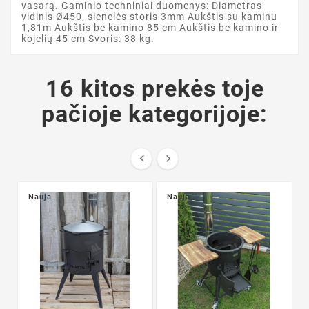
vasarą. Gaminio techniniai duomenys: Diametras
vidinis Ø450, sienelės storis 3mm Aukštis su kaminu
1,81m Aukštis be kamino 85 cm Aukštis be kamino ir
kojelių 45 cm Svoris: 38 kg.
16 kitos prekės toje
pačioje kategorijoje:


Nauja
Nauja