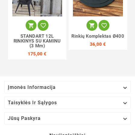




STANDART 12L
Rinkių Komplektas Ø400
RINKINYS SU KAMINU
36,00 €
(3 Mm)
175,00 €

Įmonės Informacija

Taisyklės Ir Sąlygos

Jūsų Paskyra