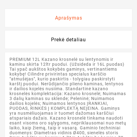
Aprašymas
Prekė detaliau
PREMIUM 12L Kazano krosnelė su lentynomis ir
kaminu skirta 12ltr puodui. (Užsideda ir 16L puodas)
Tai ypač aukštos kokybės gaminys, vertinantiems
kokybę! Cilindre privirintas specialus karščio
"atmušėjas", kurio paskirtis - tolygiau paskirstyti
karštį puodui. Nerūdijančio plieno kaminas, lentynos
ir dailios kojelės nusiima. Standartinė kazano
krosnelės komplektacija: Kazano krosnelė; Nuimamas
3 dalių kaminas su sklende; Peleninė; Nuimamos
dailios kojelės; Nuimamos lentynos ĮRANKIAI,
PUODAS, RINKĖS Į KOMPLEKTĄ NEĮEINA. Gaminys
yra nusmėliuojamas ir tuomet dažomas karščiui
atspariais dažais. Kazano krosnelė tinkama naudoti
esant visoms oro sąlygoms, nepriklausomai nuo metų
laiko, kaip žiemą, taip ir vasarą. Gaminio techniniai
duomenys: Diametras vidinis Ø400, sienelės storis