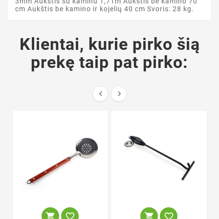
3mm Aukštis su kaminu 1,71m Aukštis be kamino 70
cm Aukštis be kamino ir kojelių 40 cm Svoris: 28 kg.
Klientai, kurie pirko šią
prekę taip pat pirko:





