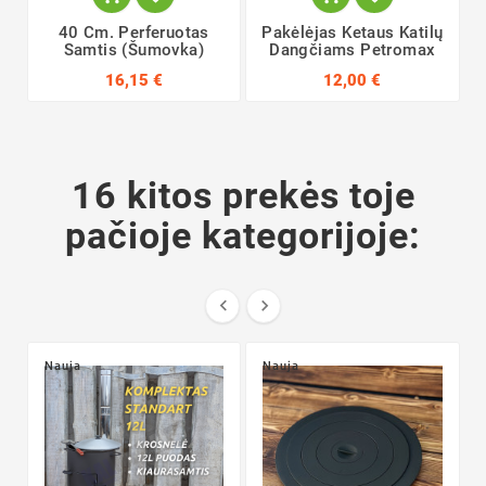
40 Cm. Perferuotas
Pakėlėjas Ketaus Katilų
Samtis (šumovka)
Dangčiams Petromax
16,15 €
12,00 €
16 kitos prekės toje
pačioje kategorijoje:


Nauja
Nauja