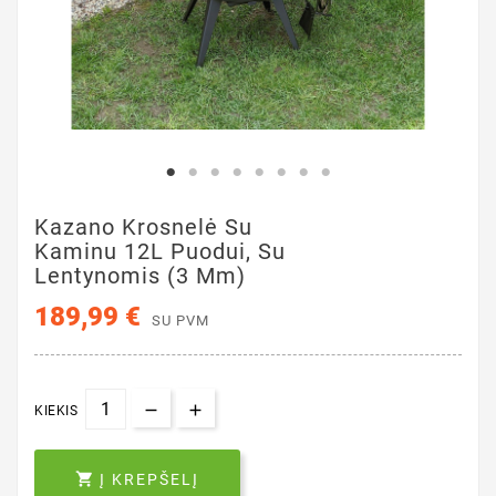
Kazano Krosnelė Su
Kaminu 12L Puodui, Su
Lentynomis (3 Mm)
189,99 €
SU PVM
KIEKIS

Į KREPŠELĮ