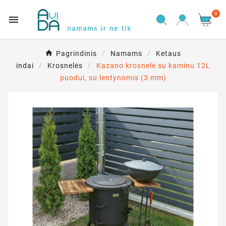
0

Pagrindinis
Namams
Ketaus
indai
Krosnelės
Kazano krosnelė su kaminu 12L
puodui, su lentynomis (3 mm)