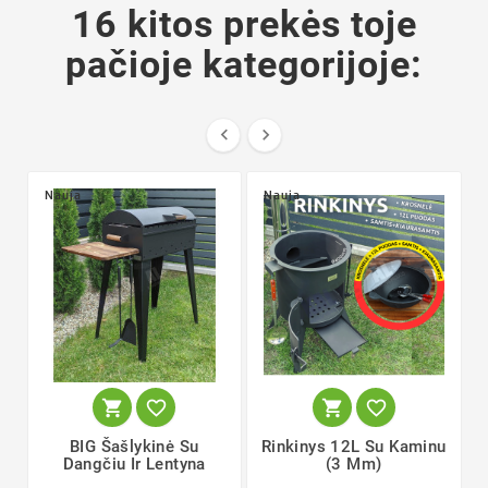
16 kitos prekės toje
pačioje kategorijoje:


Nauja
Nauja




BIG Šašlykinė Su
Rinkinys 12L Su Kaminu
Dangčiu Ir Lentyna
(3 Mm)