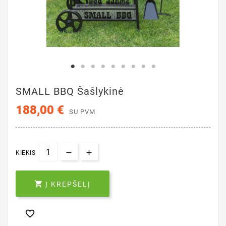
SMALL BBQ Šašlykinė
188,00 €
SU PVM
KIEKIS

Į KREPŠELĮ
