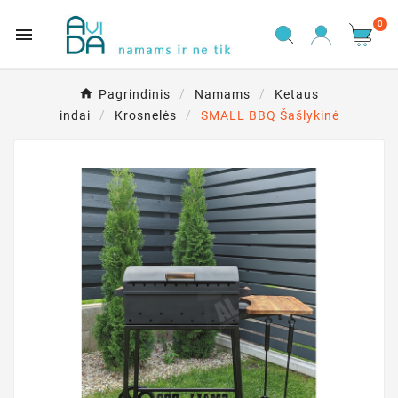
0

Pagrindinis
Namams
Ketaus
indai
Krosnelės
SMALL BBQ Šašlykinė