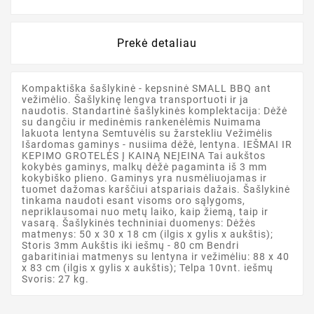
Prekė detaliau
Kompaktiška šašlykinė - kepsninė SMALL BBQ ant
vežimėlio. Šašlykinę lengva transportuoti ir ja
naudotis. Standartinė šašlykinės komplektacija: Dėžė
su dangčiu ir medinėmis rankenėlėmis Nuimama
lakuota lentyna Semtuvėlis su žarstekliu Vežimėlis
Išardomas gaminys - nusiima dėžė, lentyna. IEŠMAI IR
KEPIMO GROTELĖS Į KAINĄ NEĮEINA Tai aukštos
kokybės gaminys, malkų dėžė pagaminta iš 3 mm
kokybiško plieno. Gaminys yra nusmėliuojamas ir
tuomet dažomas karščiui atspariais dažais. Šašlykinė
tinkama naudoti esant visoms oro sąlygoms,
nepriklausomai nuo metų laiko, kaip žiemą, taip ir
vasarą. Šašlykinės techniniai duomenys: Dėžės
matmenys: 50 x 30 x 18 cm (ilgis x gylis x aukštis);
Storis 3mm Aukštis iki iešmų - 80 cm Bendri
gabaritiniai matmenys su lentyna ir vežimėliu: 88 x 40
x 83 cm (ilgis x gylis x aukštis); Telpa 10vnt. iešmų
Svoris: 27 kg.