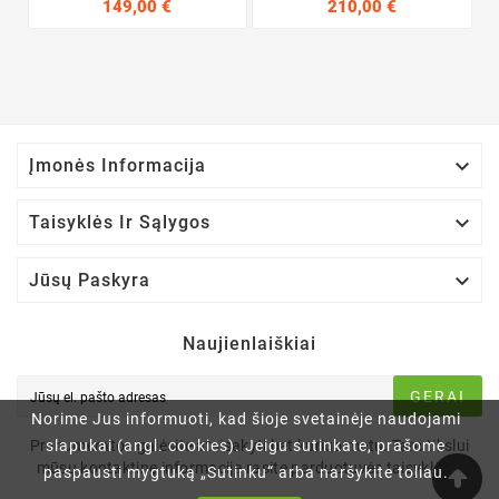
149,00 €
210,00 €

Įmonės Informacija

Taisyklės Ir Sąlygos

Jūsų Paskyra
Naujienlaiškiai
GERAI
Norime Jus informuoti, kad šioje svetainėje naudojami
Prenumeratos galėsite atsisakyti bet kuriuo metu. Tam tikslui
slapukai (angl. cookies). Jeigu sutinkate, prašome
mūsų kontaktinę informaciją rasite parduotuvės taisyklėse.
paspausti mygtuką „Sutinku“ arba naršykite toliau.