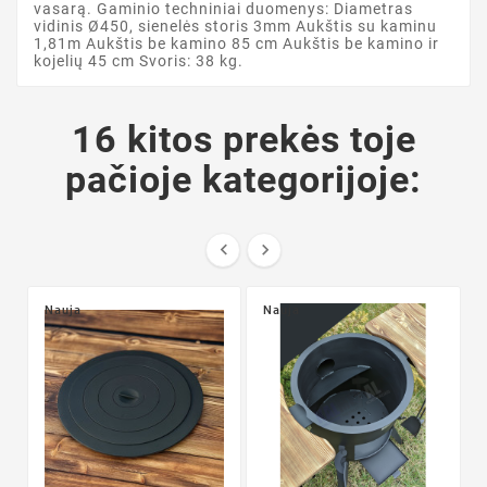
vasarą. Gaminio techniniai duomenys: Diametras
vidinis Ø450, sienelės storis 3mm Aukštis su kaminu
1,81m Aukštis be kamino 85 cm Aukštis be kamino ir
kojelių 45 cm Svoris: 38 kg.
16 kitos prekės toje
pačioje kategorijoje:


Nauja
Nauja