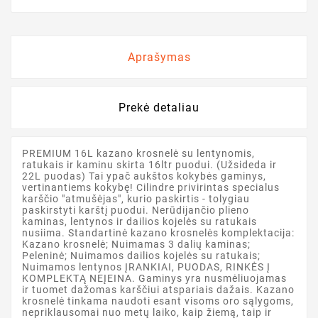
Aprašymas
Prekė detaliau
PREMIUM 16L kazano krosnelė su lentynomis,
ratukais ir kaminu skirta 16ltr puodui. (Užsideda ir
22L puodas) Tai ypač aukštos kokybės gaminys,
vertinantiems kokybę! Cilindre privirintas specialus
karščio "atmušėjas", kurio paskirtis - tolygiau
paskirstyti karštį puodui. Nerūdijančio plieno
kaminas, lentynos ir dailios kojelės su ratukais
nusiima. Standartinė kazano krosnelės komplektacija:
Kazano krosnelė; Nuimamas 3 dalių kaminas;
Peleninė; Nuimamos dailios kojelės su ratukais;
Nuimamos lentynos ĮRANKIAI, PUODAS, RINKĖS Į
KOMPLEKTĄ NEĮEINA. Gaminys yra nusmėliuojamas
ir tuomet dažomas karščiui atspariais dažais. Kazano
krosnelė tinkama naudoti esant visoms oro sąlygoms,
nepriklausomai nuo metų laiko, kaip žiemą, taip ir