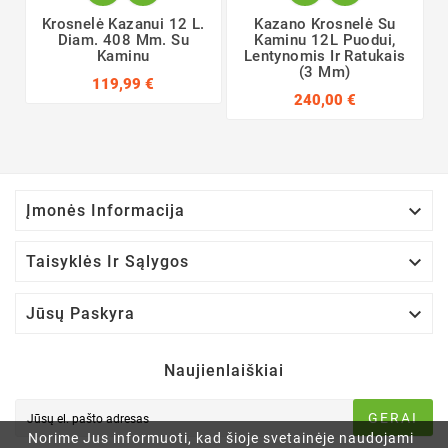
Krosnelė Kazanui 12 L.
Kazano Krosnelė Su
Diam. 408 Mm. Su
Kaminu 12L Puodui,
Kaminu
Lentynomis Ir Ratukais
(3 Mm)
119,99 €
240,00 €

Įmonės Informacija

Taisyklės Ir Sąlygos

Jūsų Paskyra
Naujienlaiškiai
GERAI
Norime Jus informuoti, kad šioje svetainėje naudojami