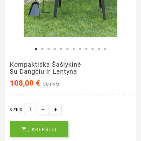
Kompaktiška Šašlykinė
Su Dangčiu Ir Lentyna
108,00 €
SU PVM
KIEKIS

Į KREPŠELĮ