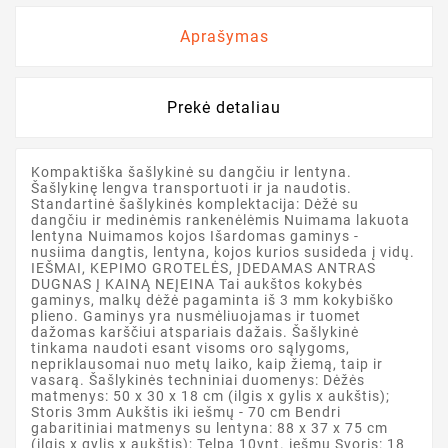
Aprašymas
Prekė detaliau
Kompaktiška šašlykinė su dangčiu ir lentyna.
Šašlykinę lengva transportuoti ir ja naudotis.
Standartinė šašlykinės komplektacija: Dėžė su
dangčiu ir medinėmis rankenėlėmis Nuimama lakuota
lentyna Nuimamos kojos Išardomas gaminys -
nusiima dangtis, lentyna, kojos kurios susideda į vidų.
IEŠMAI, KEPIMO GROTELĖS, ĮDEDAMAS ANTRAS
DUGNAS Į KAINĄ NEĮEINA Tai aukštos kokybės
gaminys, malkų dėžė pagaminta iš 3 mm kokybiško
plieno. Gaminys yra nusmėliuojamas ir tuomet
dažomas karščiui atspariais dažais. Šašlykinė
tinkama naudoti esant visoms oro sąlygoms,
nepriklausomai nuo metų laiko, kaip žiemą, taip ir
vasarą. Šašlykinės techniniai duomenys: Dėžės
matmenys: 50 x 30 x 18 cm (ilgis x gylis x aukštis);
Storis 3mm Aukštis iki iešmų - 70 cm Bendri
gabaritiniai matmenys su lentyna: 88 x 37 x 75 cm
(ilgis x gylis x aukštis); Telpa 10vnt. iešmų Svoris: 18