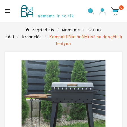
0

Pagrindinis
Namams
Ketaus
indai
Krosnelės
Kompaktiška šašlykinė su dangčiu ir
lentyna