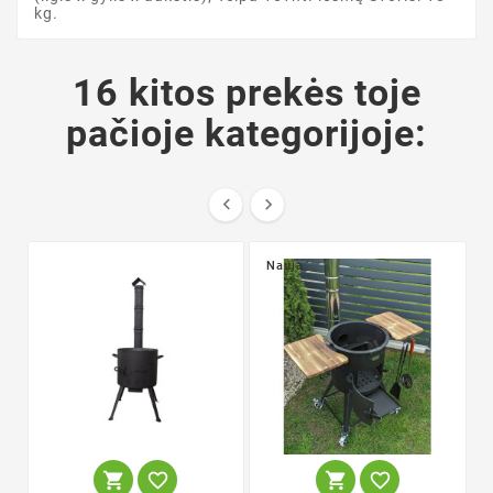
kg.
16 kitos prekės toje
pačioje kategorijoje:


Nauja



