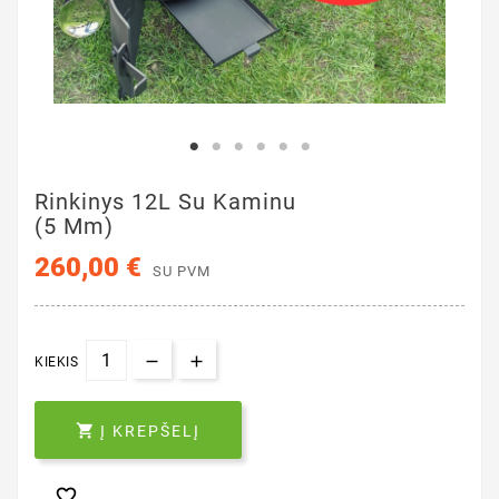
Rinkinys 12L Su Kaminu
(5 Mm)
260,00 €
SU PVM
KIEKIS

Į KREPŠELĮ
