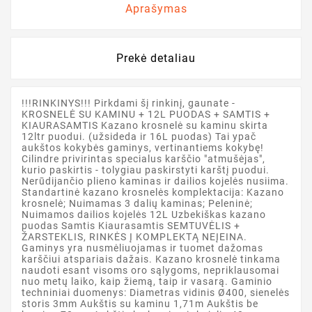
Aprašymas
Prekė detaliau
!!!RINKINYS!!! Pirkdami šį rinkinį, gaunate -
KROSNELĖ SU KAMINU + 12L PUODAS + SAMTIS +
KIAURASAMTIS Kazano krosnelė su kaminu skirta
12ltr puodui. (užsideda ir 16L puodas) Tai ypač
aukštos kokybės gaminys, vertinantiems kokybę!
Cilindre privirintas specialus karščio "atmušėjas",
kurio paskirtis - tolygiau paskirstyti karštį puodui.
Nerūdijančio plieno kaminas ir dailios kojelės nusiima.
Standartinė kazano krosnelės komplektacija: Kazano
krosnelė; Nuimamas 3 dalių kaminas; Peleninė;
Nuimamos dailios kojelės 12L Uzbekiškas kazano
puodas Samtis Kiaurasamtis SEMTUVĖLIS +
ŽARSTEKLIS, RINKĖS Į KOMPLEKTĄ NEĮEINA.
Gaminys yra nusmėliuojamas ir tuomet dažomas
karščiui atspariais dažais. Kazano krosnelė tinkama
naudoti esant visoms oro sąlygoms, nepriklausomai
nuo metų laiko, kaip žiemą, taip ir vasarą. Gaminio
techniniai duomenys: Diametras vidinis Ø400, sienelės
storis 3mm Aukštis su kaminu 1,71m Aukštis be