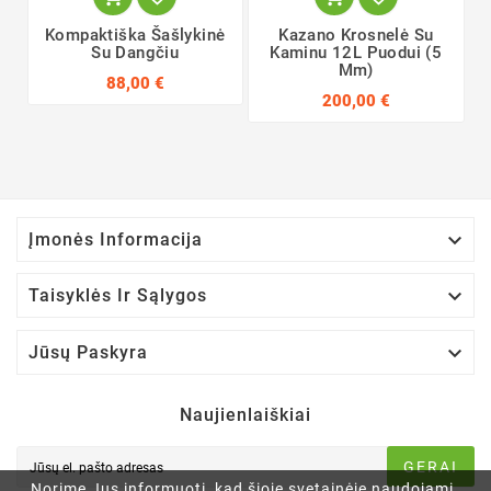
Kompaktiška Šašlykinė
Kazano Krosnelė Su
Su Dangčiu
Kaminu 12L Puodui (5
Mm)
88,00 €
200,00 €

Įmonės Informacija

Taisyklės Ir Sąlygos

Jūsų Paskyra
Naujienlaiškiai
GERAI
Norime Jus informuoti, kad šioje svetainėje naudojami