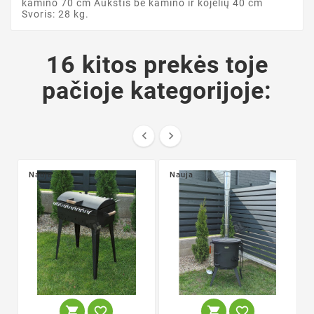
kamino 70 cm Aukštis be kamino ir kojelių 40 cm
Svoris: 28 kg.
16 kitos prekės toje
pačioje kategorijoje:


Nauja
Nauja



