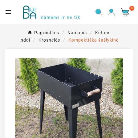
0

Pagrindinis
Namams
Ketaus
indai
Krosnelės
Kompaktiška šašlykinė