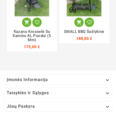




Kazano Krosnelė Su
SMALL BBQ Šašlykinė
Kaminu 8L Puodui (5
188,00 €
Mm)
175,00 €

Įmonės Informacija

Taisyklės Ir Sąlygos

Jūsų Paskyra