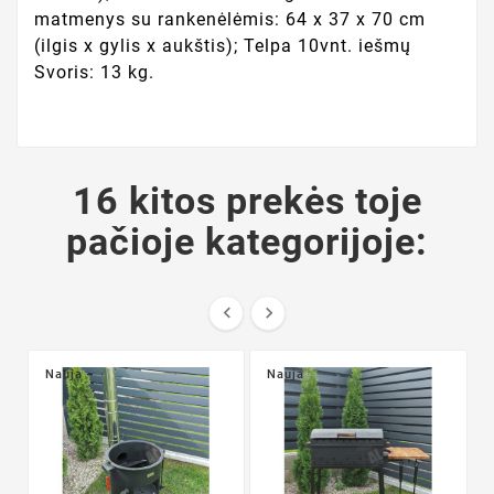
matmenys su rankenėlėmis: 64 x 37 x 70 cm
(ilgis x gylis x aukštis); Telpa 10vnt. iešmų
Svoris: 13 kg.
16 kitos prekės toje
pačioje kategorijoje:


Nauja
Nauja