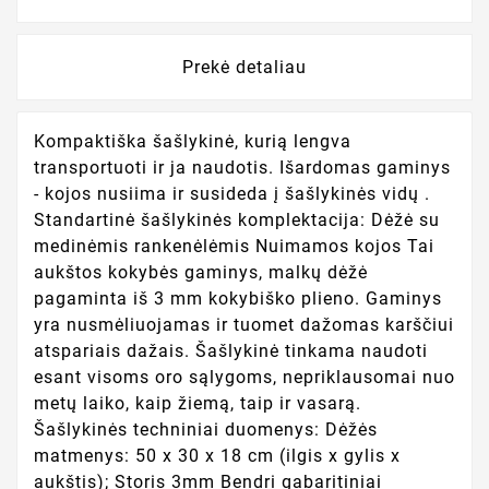
Prekė detaliau
Kompaktiška šašlykinė, kurią lengva
transportuoti ir ja naudotis. Išardomas gaminys
- kojos nusiima ir susideda į šašlykinės vidų .
Standartinė šašlykinės komplektacija: Dėžė su
medinėmis rankenėlėmis Nuimamos kojos Tai
aukštos kokybės gaminys, malkų dėžė
pagaminta iš 3 mm kokybiško plieno. Gaminys
yra nusmėliuojamas ir tuomet dažomas karščiui
atspariais dažais. Šašlykinė tinkama naudoti
esant visoms oro sąlygoms, nepriklausomai nuo
metų laiko, kaip žiemą, taip ir vasarą.
Šašlykinės techniniai duomenys: Dėžės
matmenys: 50 x 30 x 18 cm (ilgis x gylis x
aukštis); Storis 3mm Bendri gabaritiniai