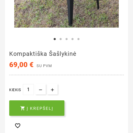
Kompaktiška Šašlykinė
69,00 €
SU PVM
KIEKIS

Į KREPŠELĮ
