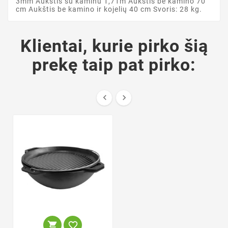
3mm Aukštis su kaminu 1,71m Aukštis be kamino 70
cm Aukštis be kamino ir kojelių 40 cm Svoris: 28 kg.
Klientai, kurie pirko šią
prekę taip pat pirko:



