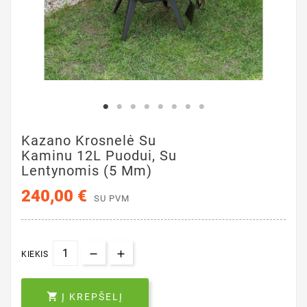
Kazano Krosnelė Su
Kaminu 12L Puodui, Su
Lentynomis (5 Mm)
240,00 €
SU PVM
KIEKIS

Į KREPŠELĮ