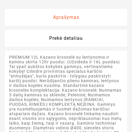
Aprašymas
Prekė detaliau
PREMIUM 12L Kazano krosnelė su lentynomis ir
kaminu skirta 12ltr puodui. (Užsideda ir 16L puodas)
Tai ypač aukštos kokybės gaminys, vertinantiems
kokybę! Cilindre privirintas specialus karščio
"atmušėjas", kurio paskirtis - tolygiau paskirstyti
karštį puodui. Nerūdijančio plieno kaminas, lentynos
ir dailios kojelės nusiima. Standartinė kazano
krosnelės komplektacija: Kazano krosnelė; Nuimamas
3 dalių kaminas su sklende; Peleninė; Nuimamos
dailios kojelės; Nuimamos lentynos ĮRANKIAI,
PUODAS, RINKĖS Į KOMPLEKTĄ NEĮEINA. Gaminys
yra nusmėliuojamas ir tuomet dažomas karščiui
atspariais dažais. Kazano krosnelė tinkama naudoti
esant visoms oro sąlygoms, nepriklausomai nuo metų
laiko, kaip žiemą, taip ir vasarą. Gaminio techniniai
duomenys: Diametras vidinis Ø400, sienelės storis