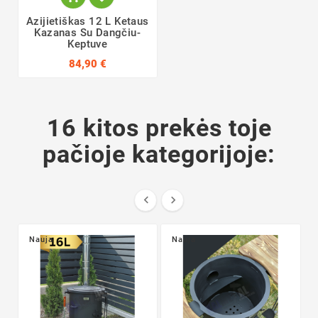
Azijietiškas 12 L Ketaus
Kazanas Su Dangčiu-
Keptuve
84,90 €
16 kitos prekės toje
pačioje kategorijoje:


Nauja
Nauja