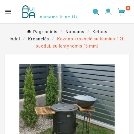
0

Pagrindinis
Namams
Ketaus
indai
Krosnelės
Kazano krosnelė su kaminu 12L
puodui, su lentynomis (5 mm)