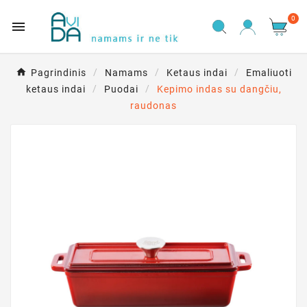
0

Pagrindinis
Namams
Ketaus indai
Emaliuoti
ketaus indai
Puodai
Kepimo indas su dangčiu,
raudonas