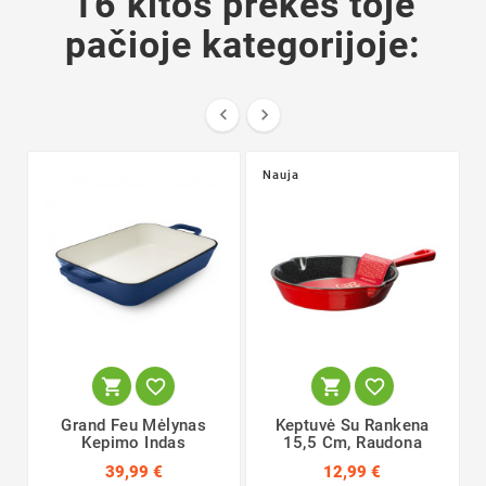
16 kitos prekės toje
pačioje kategorijoje:


Nauja




Grand Feu Mėlynas
Keptuvė Su Rankena
Kepimo Indas
15,5 Cm, Raudona
39,99 €
12,99 €