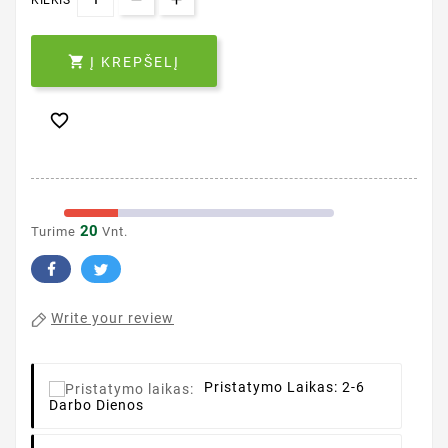
KIEKIS

Į KREPŠELĮ

20
Turime
Vnt.
Write your review
Pristatymo Laikas:
2-6
Darbo Dienos