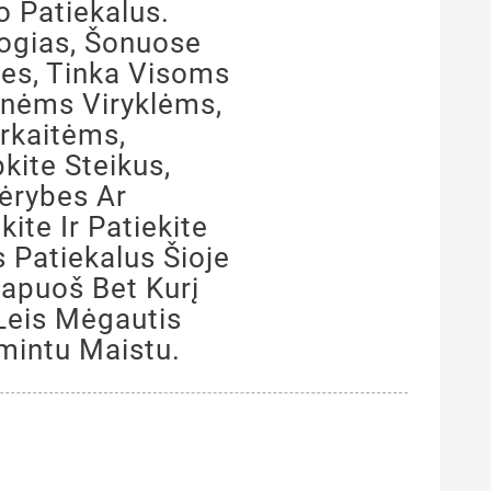
 Patiekalus.
togias, Šonuose
les, Tinka Visoms
inėms Viryklėms,
rkaitėms,
ite Steikus,
ėrybes Ar
ite Ir Patiekite
Patiekalus Šioje
Papuoš Bet Kurį
 Leis Mėgautis
mintu Maistu.