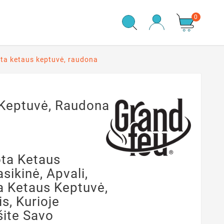
0
ota ketaus keptuvė, raudona
 Keptuvė, Raudona
ota Ketaus
sikinė, Apvali,
a Ketaus Keptuvė,
is, Kurioje
šite Savo