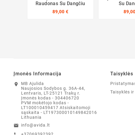
Raudonas Su Dangčiu
Su Dan
89,00 €
89,00
Įmonės Informacija
Taisyklės 
MB Ajulida
Pristatyma
location_on
Naujosios Sodybos g. 36A-44,
Taisyklės i
Lentvaris, LT-25121 Trakų r.
Įmonės kodas - 304406720
PVM mokėtojo kodas -
LT100010459417 Atsiskaitomoji
sąskaita - LT197300010149842016
Lithuania
info@avida.lt
email
+37069392392
call