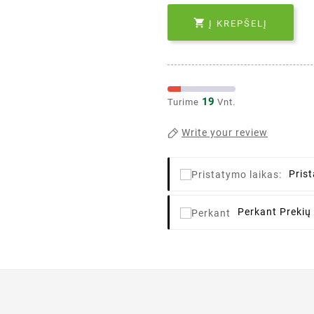

Į KREPŠELĮ
19
Turime
Vnt.
Write your review
Pris
Perkant
Prekių