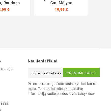
m, Raudona
Cm, Mėlyna
Mėl
2,99 €
19,99 €
a
Naujienlaiškiai
rmacija
PRENUMERUOTI
Prenumeratos galėsite atsisakyti bet kuriuo
metu. Tam tikslui mūsų kontaktinę
informaciją rasite parduotuvės taisyklėse.
rašas
i