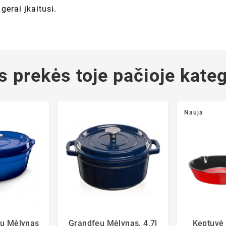
gerai įkaitusi.
s prekės toje pačioje kateg
Nauja
eu Mėlynas
Grandfeu Mėlynas, 4,7l
Keptuvė