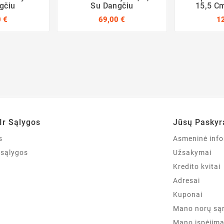
gčiu
Su Dangčiu
15,5 C
 €
69,00 €
1
Ir Sąlygos
Jūsų Paskyr
s
Asmeninė info
r sąlygos
Užsakymai
Kredito kvitai
Adresai
Kuponai
Mano norų są
Mano įspėjima