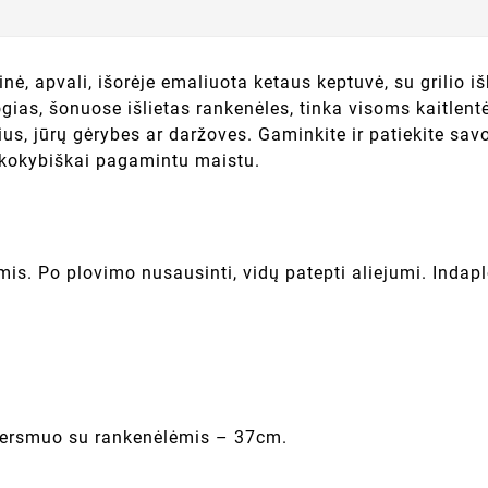
inė, apvali, išorėje emaliuota ketaus keptuvė, su grilio i
ogias, šonuose išlietas rankenėles, tinka visoms kaitlen
us, jūrų gėrybes ar daržoves. Gaminkite ir patiekite sav
s kokybiškai pagamintu maistu.
omis. Po plovimo nusausinti, vidų patepti aliejumi. Inda
skersmuo su rankenėlėmis – 37cm.