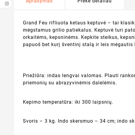
Aprašymas
Prekė detaliau
Grand Feu rifliuota ketaus keptuvė – tai klasik
mėgstamus grilio patiekalus. Keptuvė turi pat
orkaitėms, kepsninėms. Kepkite steikus, kepsni
papuoš bet kurį šventinį stalą ir leis mėgauti
Priežiūra: indas lengvai valomas. Plauti rank
priemonių su abrazyvinėmis dalelėmis.
Kepimo temperatūra: iki 300 laipsnių.
Svoris – 3 kg. Indo skersmuo – 34 cm; indo 