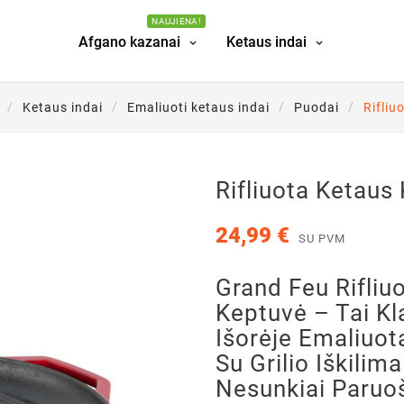
NAUJIENA!
Afgano kazanai
Ketaus indai
Ketaus indai
Emaliuoti ketaus indai
Puodai
Rifliu
Rifliuota Ketaus
24,99 €
SU PVM
Grand Feu Rifliu
Keptuvė – Tai Kla
Išorėje Emaliuot
Su Grilio Iškilima
Nesunkiai Paruo