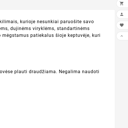


škilimais, kurioje nesunkiai paruošite savo

tėms, dujinėms viryklėms, standartinėms
o mėgstamus patiekalus šioje keptuvėje, kuri

plovėse plauti draudžiama. Negalima naudoti