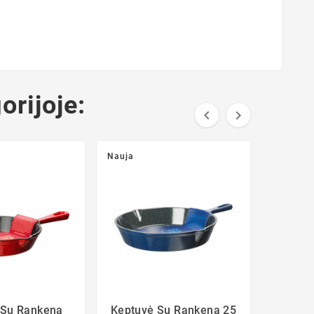
orijoje:


Nauja
 Su Rankena
Keptuvė Su Rankena 25
Gran