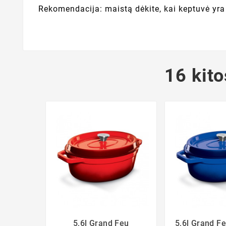
Rekomendacija: maistą dėkite, kai keptuvė yra 
16 kito
5,6l Grand Feu
5,6l Grand F