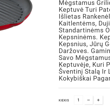
Mėgstamus Grilio
Keptuvė Turi Pa
Išlietas Rankenė
Kaitlentėms, Duj
Standartinėms O
Kepsninėms. Kepk
Kepsnius, Jūrų G
Daržoves. Gamink
Savo Mėgstamus 
Keptuvėje, Kuri 
Šventinį Stalą Ir
Kokybiškai Paga
KIEKIS