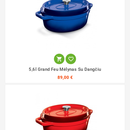


5,6l Grand Feu Mėlynas Su Dangčiu
89,00 €