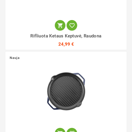


Rifliuota Ketaus Keptuvė, Raudona
24,99 €
Nauja