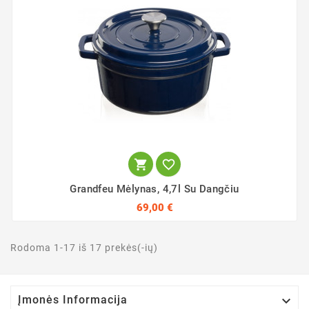


Grandfeu Mėlynas, 4,7l Su Dangčiu
69,00 €
Rodoma 1-17 iš 17 prekės(-ių)

Įmonės Informacija