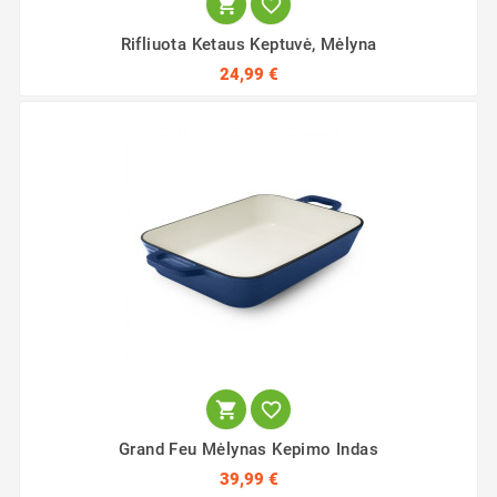


Rifliuota Ketaus Keptuvė, Mėlyna
24,99 €


Grand Feu Mėlynas Kepimo Indas
39,99 €