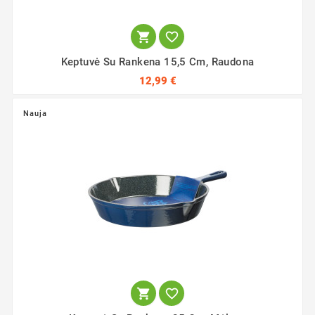


Keptuvė Su Rankena 15,5 Cm, Raudona
12,99 €
Nauja

