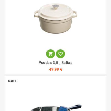


Puodas 3,5l, Baltas
49,99 €
Nauja