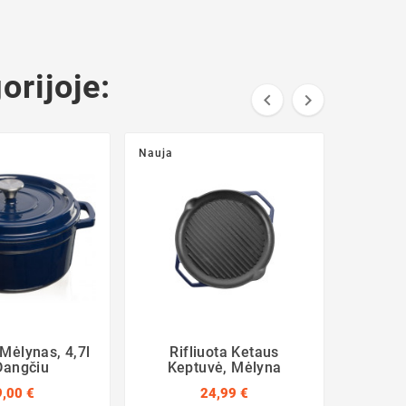
orijoje:


Nauja
Mėlynas, 4,7l
Rifliuota Ketaus
Grandfe
Dangčiu
Keptuvė, Mėlyna
9,00 €
24,99 €