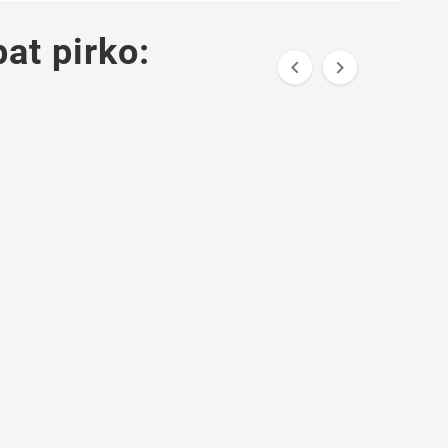
pat pirko:

