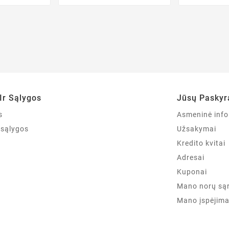
Ir Sąlygos
Jūsų Paskyr
s
Asmeninė info
r sąlygos
Užsakymai
Kredito kvitai
Adresai
Kuponai
Mano norų są
Mano įspėjima