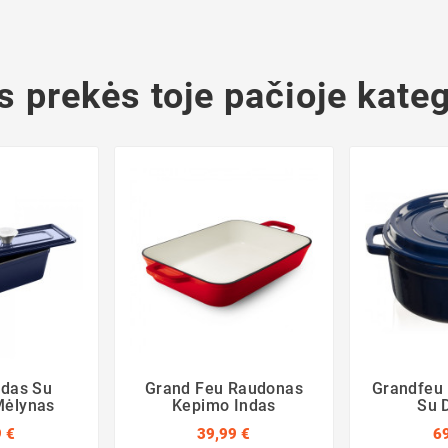
s prekės toje pačioje kateg
ndas Su
Grand Feu Raudonas
Grandfeu 
Mėlynas
Kepimo Indas
Su 
 €
39,99 €
6