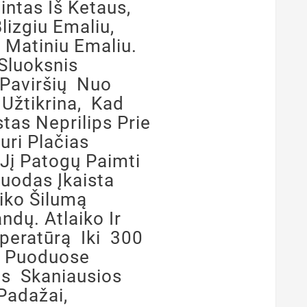
ntas Iš Ketaus,
lizgiu Emaliu,
 Matiniu Emaliu.
Sluoksnis
 Paviršių Nuo
 Užtikrina, Kad
as Neprilips Prie
uri Plačias
Jį Patogų Paimti
Puodas Įkaista
aiko Šilumą
andų. Atlaiko Ir
peratūrą Iki 300
e Puoduose
s Skaniausios
Padažai,