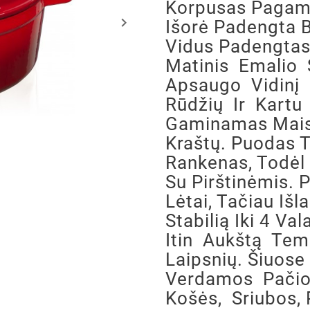
Korpusas Pagami
keyboard_arrow_right
Išorė Padengta B
Vidus Padengtas
Matinis Emalio 
Apsaugo Vidinį
Rūdžių Ir Kartu
Gaminamas Maist
Kraštų. Puodas T
Rankenas, Todėl 
Su Pirštinėmis. 
Lėtai, Tačiau Išl
Stabilią Iki 4 Val
Itin Aukštą Tem
Laipsnių. Šiuos
Verdamos Pačio
Košės, Sriubos, 