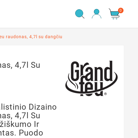
0
u raudonas, 4,7l su dangčiu
as, 4,7l Su
listinio Dizaino
as, 4,7l Su
žiškumo Ir
ntas. Puodo