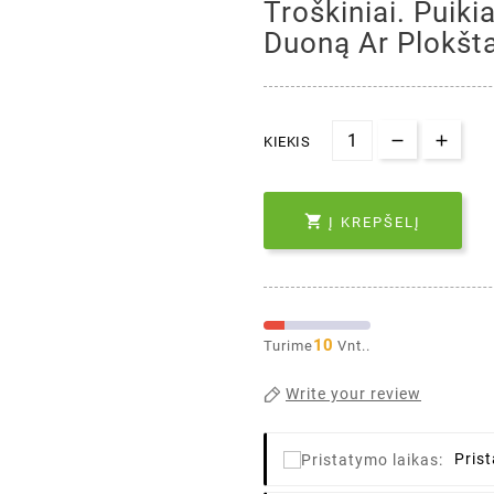
Troškiniai. Puiki
Duoną Ar Plokšta
KIEKIS

Į KREPŠELĮ
10
Turime
Vnt..
Write your review
Pris