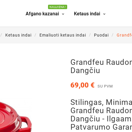
NAUJIENA!
Afgano kazanai
Ketaus indai
Ketaus indai
Emaliuoti ketaus indai
Puodai
Grandfe
Grandfeu Raudon
Dangčiu
69,00 €
SU PVM
Stilingas, Minima
Grandfeu Raudon
Dangčiu - Ilgaam
Patvarumo Gara