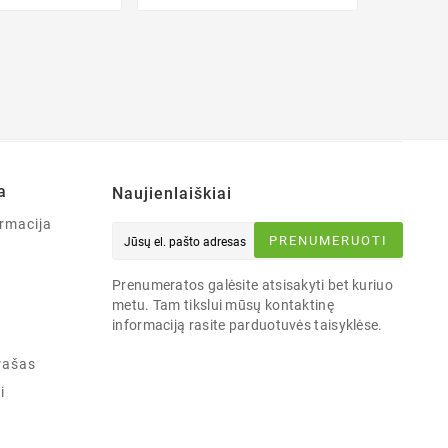
a
Naujienlaiškiai
rmacija
PRENUMERUOTI
Prenumeratos galėsite atsisakyti bet kuriuo
metu. Tam tikslui mūsų kontaktinę
informaciją rasite parduotuvės taisyklėse.
rašas
i