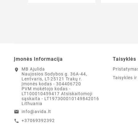
Įmonės Informacija
Taisyklės 
MB Ajulida
Pristatyma
location_on
Naujosios Sodybos g. 36A-44,
Taisyklės i
Lentvaris, LT-25121 Trakų r.
Įmonės kodas - 304406720
PVM mokėtojo kodas -
LT100010459417 Atsiskaitomoji
sąskaita - LT197300010149842016
Lithuania
info@avida.lt
email
+37069392392
call