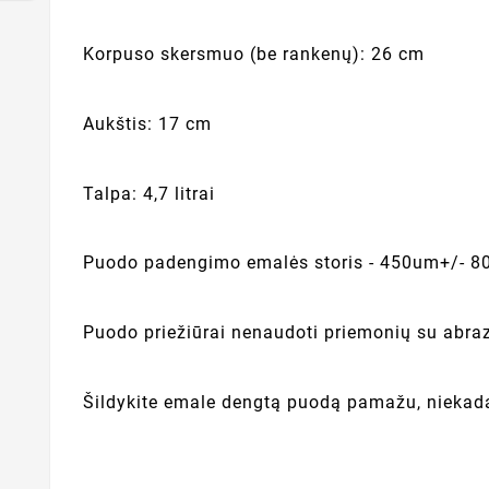
Korpuso skersmuo (be rankenų): 26 cm
Aukštis: 17 cm
Talpa: 4,7 litrai
Puodo padengimo emalės storis - 450um+/- 80
Puodo priežiūrai nenaudoti priemonių su abra
Šildykite emale dengtą puodą pamažu, niekada