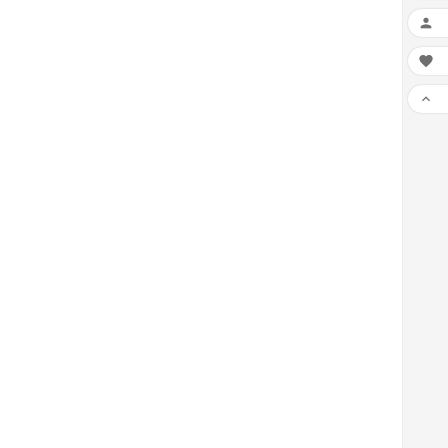


