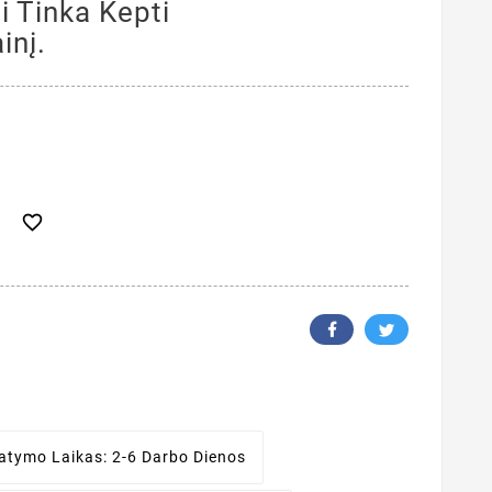
ai Tinka Kepti
inį.

tatymo Laikas:
2-6 Darbo Dienos