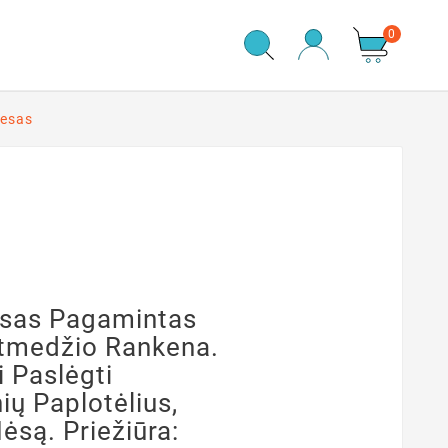
0
resas
resas Pagamintas
etmedžio Rankena.
i Paslėgti
ų Paplotėlius,
ėsą. Priežiūra: