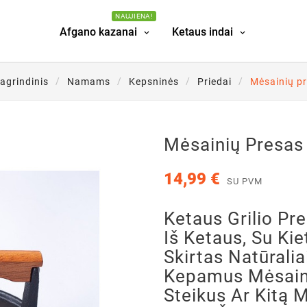
NAUJIENA!
Afgano kazanai
Ketaus indai
agrindinis
Namams
Kepsninės
Priedai
Mėsainių p
Mėsainių Presas
14,99 €
SU PVM
Ketaus Grilio P
Iš Ketaus, Su Ki
Skirtas Natūralia
Kepamus Mėsaini
Steikus Ar Kitą M