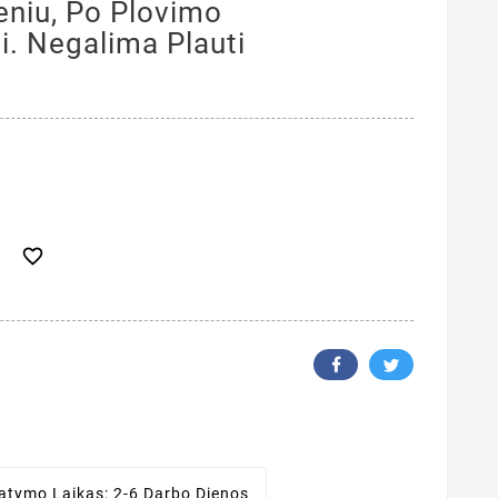
deniu, Po Plovimo
i. Negalima Plauti

tatymo Laikas:
2-6 Darbo Dienos