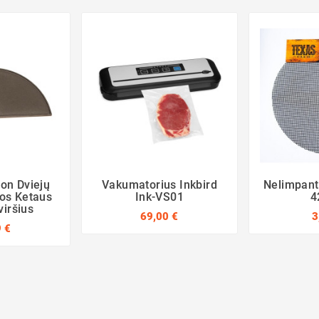
ion Dviejų
Vakumatorius Inkbird
Nelimpanti
os Ketaus
Ink-VS01
4
iršius
69,00 €
3
 €