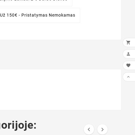
 Už 150€ - Pristatymas Nemokamas




orijoje:

