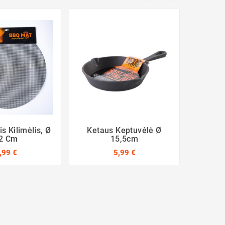
s Kilimėlis, Ø
Ketaus Keptuvėlė Ø
Nelimpa
2 Cm
15,5cm
,99 €
5,99 €