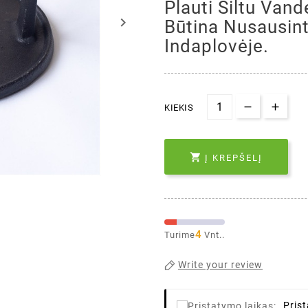
Plauti Šiltu Van
keyboard_arrow_right
Būtina Nusausint
Indaplovėje.
KIEKIS

Į KREPŠELĮ
4
Turime
Vnt..
Write your review
Pris