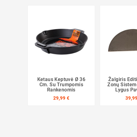
Ketaus Keptuvė Ø 36
Žalgiris Edit
Cm. Su Trumpomis
Zonų Sistem
Rankenomis
Lygus Pav
29,99 €
39,99