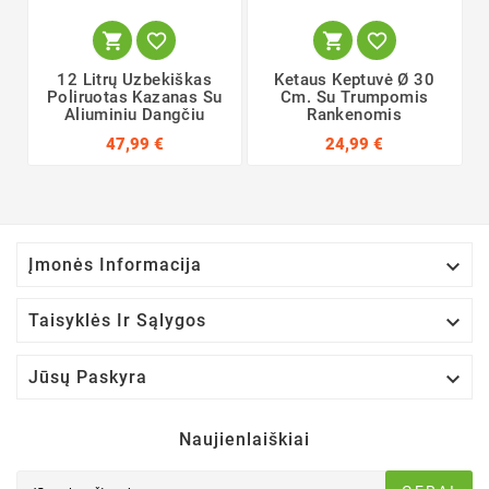




12 Litrų Uzbekiškas
Ketaus Keptuvė Ø 30
Poliruotas Kazanas Su
Cm. Su Trumpomis
Aliuminiu Dangčiu
Rankenomis
47,99 €
24,99 €

Įmonės Informacija

Taisyklės Ir Sąlygos

Jūsų Paskyra
Naujienlaiškiai