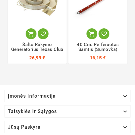




Šalto Rūkymo
40 Cm. Perferuotas
Generatorius Texas Club
Samtis (šumovka)
26,99 €
16,15 €

Įmonės Informacija

Taisyklės Ir Sąlygos

Jūsų Paskyra