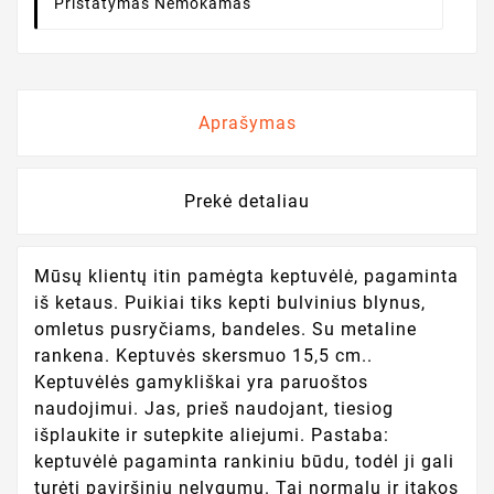
Pristatymas Nemokamas
Aprašymas
Prekė detaliau
Mūsų klientų itin pamėgta keptuvėlė, pagaminta
iš ketaus. Puikiai tiks kepti bulvinius blynus,
omletus pusryčiams, bandeles. Su metaline
rankena. Keptuvės skersmuo 15,5 cm..
Keptuvėlės gamykliškai yra paruoštos
naudojimui. Jas, prieš naudojant, tiesiog
išplaukite ir sutepkite aliejumi. Pastaba:
keptuvėlė pagaminta rankiniu būdu, todėl ji gali
turėti paviršinių nelygumų. Tai normalu ir įtakos