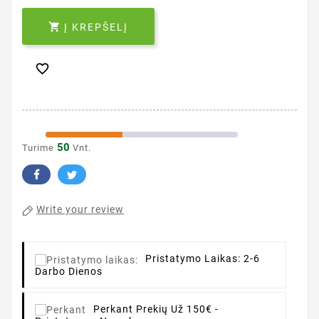

Į KREPŠELĮ

50
Turime
Vnt.
Write your review
Pristatymo Laikas:
2-6
Darbo Dienos
Perkant
Prekių Už 150€ -