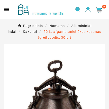
0

Pagrindinis
Namams
Aliumininiai
indai
Kazanai
50 L. afganistanietiškas kazanas
(greitpuodis, 30 L.)