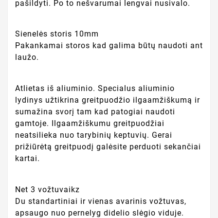
pašildyti. Po to nešvarumai lengvai nusivalo.
Sienelės storis 10mm
Pakankamai storos kad galima būtų naudoti ant
laužo.
Atlietas iš aliuminio. Specialus aliuminio
lydinys užtikrina greitpuodžio ilgaamžiškumą ir
sumažina svorį tam kad patogiai naudoti
gamtoje. Ilgaamžiškumu greitpuodžiai
neatsilieka nuo tarybinių keptuvių. Gerai
prižiūrėtą greitpuodį galėsite perduoti sekančiai
kartai.
Net 3 vožtuvaikz
Du standartiniai ir vienas avarinis vožtuvas,
apsaugo nuo pernelyg didelio slėgio viduje.