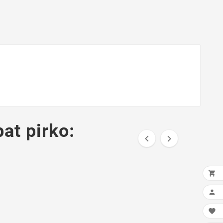
pat pirko:




