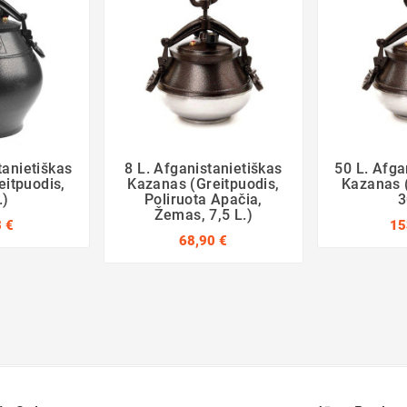
tanietiškas
8 L. Afganistanietiškas
50 L. Afga
eitpuodis,
Kazanas (greitpuodis,
Kazanas (
.)
Poliruota Apačia,
3
Žemas, 7,5 L.)
 €
15
68,90 €