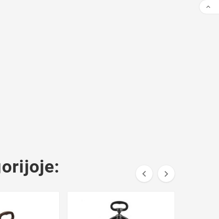

orijoje:


Nauja