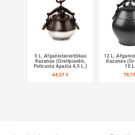
5 L. Afganistanietiškas
12 L. Afganis
Kazanas (greitpuodis,
Kazanas (gr
Poliruota Apačia 4,5 L.)
10 L
64,27 €
70,73