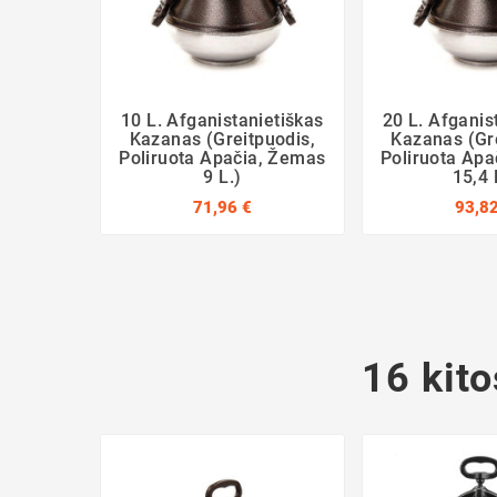
10 L. Afganistanietiškas
20 L. Afganis
Kazanas (greitpuodis,
Kazanas (gr
Poliruota Apačia, Žemas
Poliruota Ap
9 L.)
15,4 
71,96 €
93,82
16 kito