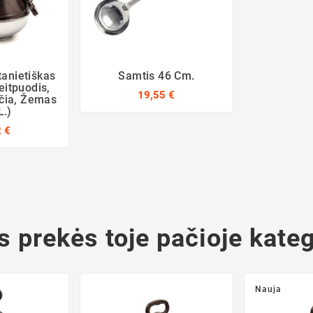
tanietiškas
Samtis 46 Cm.
eitpuodis,
19,55 €
ačia, Žemas
L.)
 €
s prekės toje pačioje kateg
Nauja