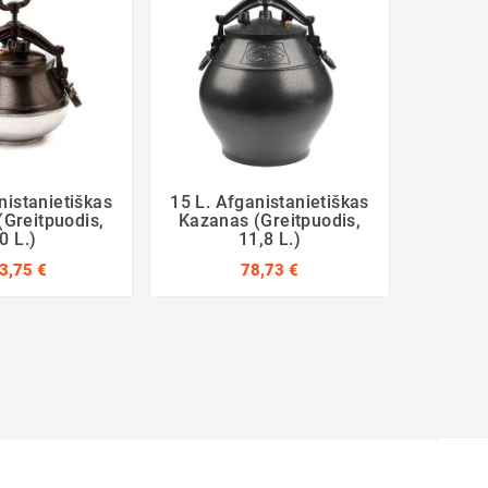
nistanietiškas
15 L. Afganistanietiškas
Siliko
greitpuodis,
Kazanas (greitpuodis,
Afgan
0 L.)
11,8 L.)
3,75 €
78,73 €