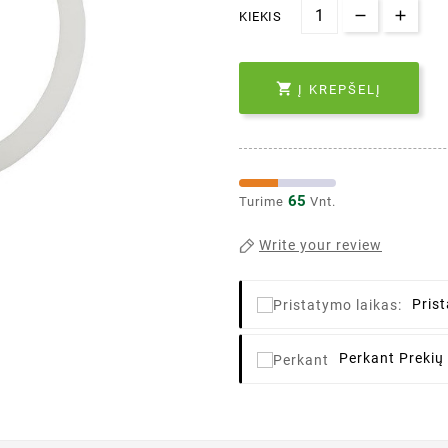
KIEKIS

Į KREPŠELĮ
65
Turime
Vnt.
Write your review
Pris
Perkant
Prekių