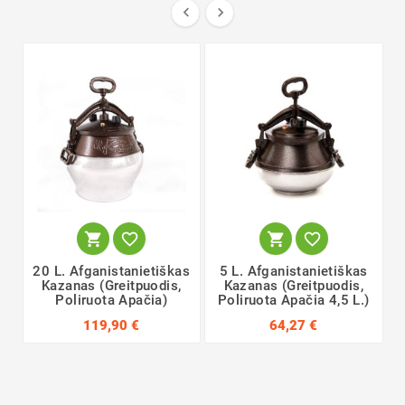






20 L. Afganistanietiškas
5 L. Afganistanietiškas
Kazanas (greitpuodis,
Kazanas (greitpuodis,
Poliruota Apačia)
Poliruota Apačia 4,5 L.)
119,90 €
64,27 €