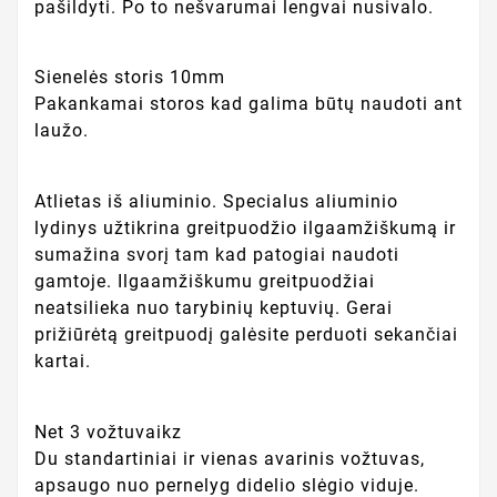
pašildyti. Po to nešvarumai lengvai nusivalo.
Sienelės storis 10mm
Pakankamai storos kad galima būtų naudoti ant
laužo.
Atlietas iš aliuminio. Specialus aliuminio
lydinys užtikrina greitpuodžio ilgaamžiškumą ir
sumažina svorį tam kad patogiai naudoti
gamtoje. Ilgaamžiškumu greitpuodžiai
neatsilieka nuo tarybinių keptuvių. Gerai
prižiūrėtą greitpuodį galėsite perduoti sekančiai
kartai.
Net 3 vožtuvaikz
Du standartiniai ir vienas avarinis vožtuvas,
apsaugo nuo pernelyg didelio slėgio viduje.