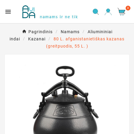
0

Pagrindinis
Namams
Aliumininiai
indai
Kazanai
80 L. afganistanietiškas kazanas
(greitpuodis, 55 L. )