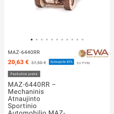
MAZ-6440RR
20,63 €
Sutaupote 45%
37,50 €
SU PVM
Paskutinė prekė
MAZ-6440RR –
Mechaninis
Atnaujinto
Sportinio
Automobilio MAZ-