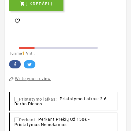

Į KREPŠELĮ

1
Turime
Vnt..
Write your review
Pristatymo Laikas:
2-6
Darbo Dienos
Perkant
Prekių Už 150€ -
Pristatymas Nemokamas