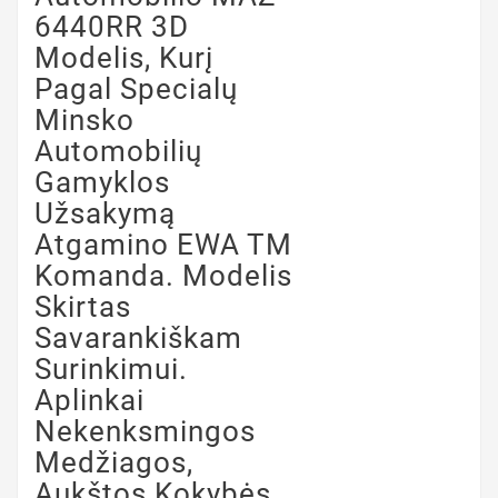
6440RR 3D
Modelis, Kurį
Pagal Specialų
Minsko
Automobilių
Gamyklos
Užsakymą
Atgamino EWA TM
Komanda. Modelis
Skirtas
Savarankiškam
Surinkimui.
Aplinkai
Nekenksmingos
Medžiagos,
Aukštos Kokybės