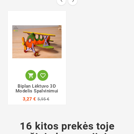




Biplan Lėktuvo 3D
Modelis Spalvinimui
3,27 €
5,95 €
16 kitos prekės toje