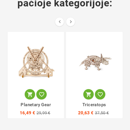
pačioje kategorijoje:






Planetary Gear
Triceratops
16,49 €
20,63 €
29,99 €
37,50 €