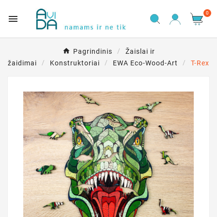
0

Pagrindinis
Žaislai ir
žaidimai
Konstruktoriai
EWA Eco-Wood-Art
T-Rex