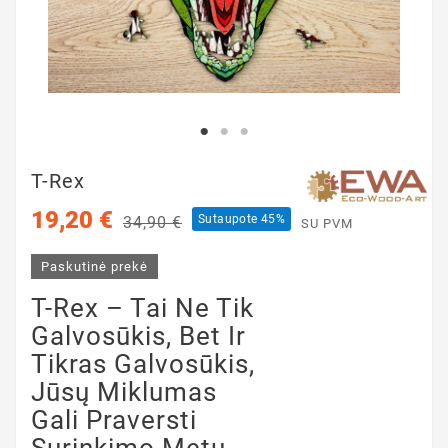
T-Rex
19,20 €
Sutaupote 45%
34,90 €
SU PVM
Paskutinė prekė
T-Rex – Tai Ne Tik
Galvosūkis, Bet Ir
Tikras Galvosūkis,
Jūsų Miklumas
Gali Praversti