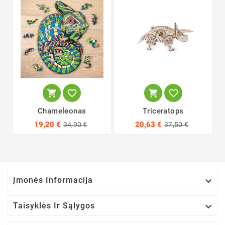




Chameleonas
Triceratops
19,20 €
20,63 €
34,90 €
37,50 €

Įmonės Informacija

Taisyklės Ir Sąlygos