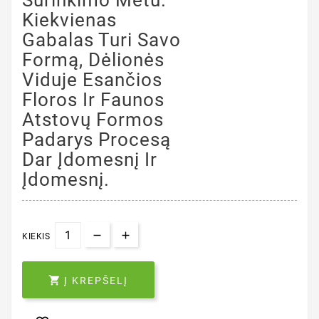
Surinkimo Metu.
Kiekvienas
Gabalas Turi Savo
Formą, Dėlionės
Viduje Esančios
Floros Ir Faunos
Atstovų Formos
Padarys Procesą
Dar Įdomesnį Ir
Įdomesnį.
KIEKIS

Į KREPŠELĮ