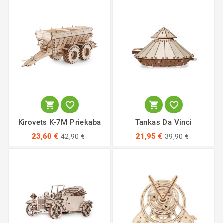




Kirovets K-7M Priekaba
Tankas Da Vinci
23,60 €
21,95 €
42,90 €
39,90 €