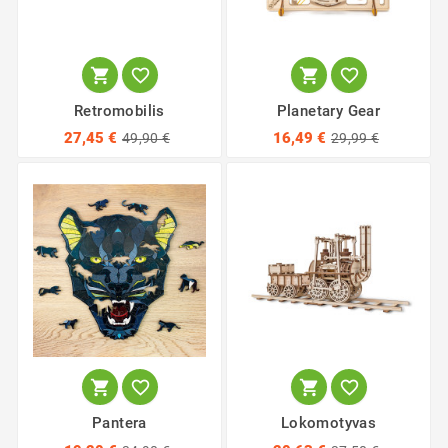




Retromobilis
Planetary Gear
27,45 €
16,49 €
49,90 €
29,99 €




Pantera
Lokomotyvas