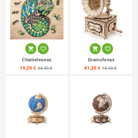




Chameleonas
Gramofonas
19,20 €
41,20 €
34,90 €
74,90 €