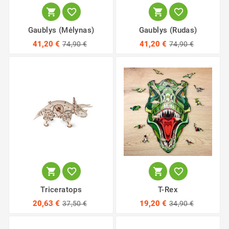




Gaublys (mėlynas)
Gaublys (rudas)
41,20 €
41,20 €
74,90 €
74,90 €




Triceratops
T-Rex
20,63 €
19,20 €
37,50 €
34,90 €