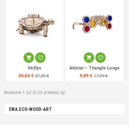




Vėžlys
Akiniai – Triangle Longs
20,63 €
9,89 €
37,50 €
17,99 €
Rodoma 1-22 iš 22 prekės(-ių)
EWA ECO-WOOD-ART