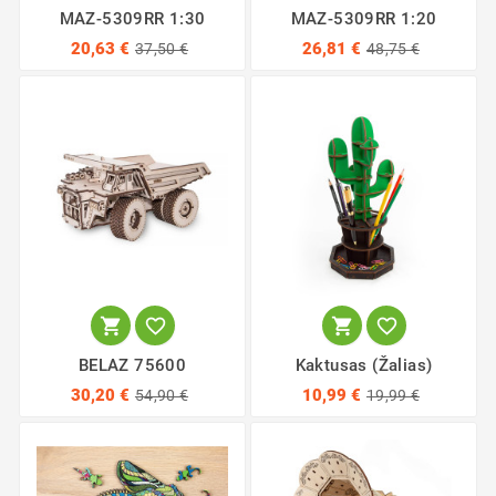
MAZ-5309RR 1:30
MAZ-5309RR 1:20
20,63 €
26,81 €
37,50 €
48,75 €




BELAZ 75600
Kaktusas (žalias)
30,20 €
10,99 €
54,90 €
19,99 €