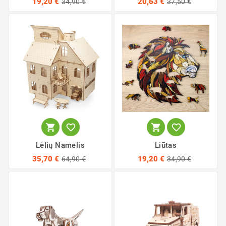
19,20 €
20,63 €
34,90 €
37,50 €




Lėlių Namelis
Liūtas
35,70 €
19,20 €
64,90 €
34,90 €