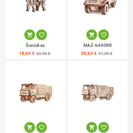




Šuniukas
MAZ-6440RR
18,65 €
20,63 €
33,90 €
37,50 €



