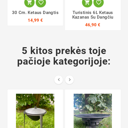




30 Cm. Ketaus Dangtis
Turistinis 6L Ketaus
Kazanas Su Dangčiu
14,99 €
46,90 €
5 kitos prekės toje
pačioje kategorijoje:

