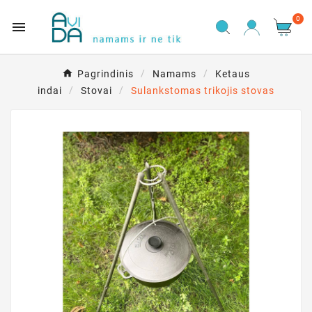
0

Pagrindinis
Namams
Ketaus
indai
Stovai
Sulankstomas trikojis stovas