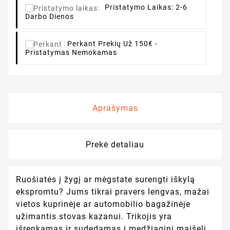
Pristatymo Laikas:
2-6
Darbo Dienos
Perkant
Prekių Už 150€ -
Pristatymas Nemokamas
Aprašymas
Prekė detaliau
Ruošiatės į žygį ar mėgstate surengti iškylą
ekspromtu? Jums tikrai pravers lengvas, mažai
vietos kuprinėje ar automobilio bagažinėje
užimantis stovas kazanui. Trikojis yra
išrenkamas ir sudedamas į medžiaginį maišelį