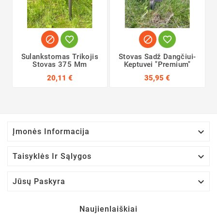




Sulankstomas Trikojis
Stovas Sadž Dangčiui-
Stovas 375 Mm
Keptuvei "Premium"
20,11 €
35,95 €

Įmonės Informacija

Taisyklės Ir Sąlygos

Jūsų Paskyra
Naujienlaiškiai