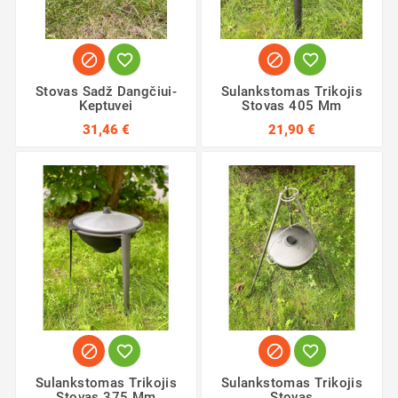




Stovas Sadž Dangčiui-
Sulankstomas Trikojis
Keptuvei
Stovas 405 Mm
31,46 €
21,90 €




Sulankstomas Trikojis
Sulankstomas Trikojis
Stovas 375 Mm
Stovas