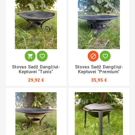




Stovas Sadž Dangčiui-
Stovas Sadž Dangčiui-
Keptuvei "Tunis"
Keptuvei "Premium"
29,92 €
35,95 €