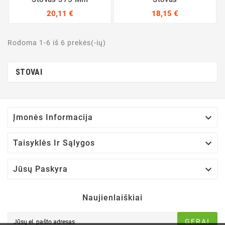
20,11 €
18,15 €
Rodoma 1-6 iš 6 prekės(-ių)
STOVAI

Įmonės Informacija

Taisyklės Ir Sąlygos

Jūsų Paskyra
Naujienlaiškiai
GERAI