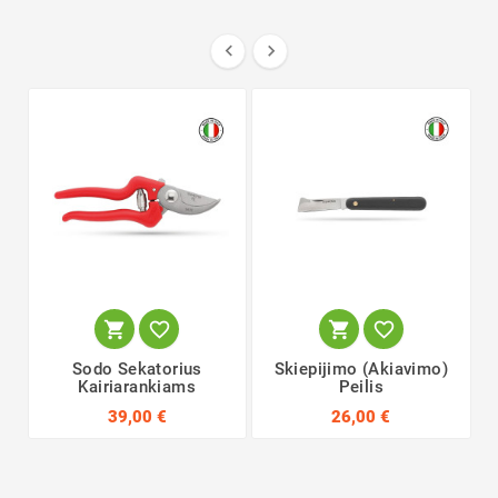






Sodo Sekatorius
Skiepijimo (akiavimo)
Kairiarankiams
Peilis
39,00 €
26,00 €