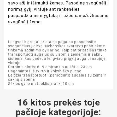
savo ašį ir ištraukti žemes. Pasodinę svogūnėlį į
norimą gylį, viršuje ant rankenėles
paspaudžiame mygtuką ir užberiame/užkasame
svogūnėlį žeme.
Lengvai ir greitai prietaiso pagalba pasodinsite
svogūnėlius į dirvą. Nebereikės svarstyti pasirinkote
tinkamą sodinimo gylį ar ne. Taip pat prietaisas tinka
transportuoti augalus su visomis žemėmis ir šaknų
sistema, kas padeda lengviau prigytį augalui naujoje
vietoje.
Darbinis plotis: 6–9 cmĮrankio aukštis: 23 cm
Pagamintas iš tvirto ir kokybiško plieno
Leidžia transportuoti (persodinti) augalus su žeme ir
šaknų sistema
Sėklos gylio matuoklis yra iki 10 cm
16 kitos prekės toje
pačioje kategorijoje: