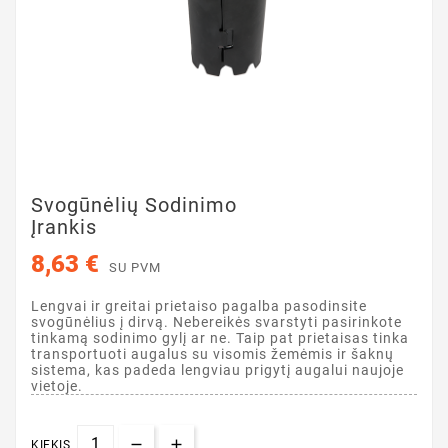
Svogūnėlių Sodinimo
Įrankis
8,63 €
SU PVM
Lengvai ir greitai prietaiso pagalba pasodinsite
svogūnėlius į dirvą. Nebereikės svarstyti pasirinkote
tinkamą sodinimo gylį ar ne. Taip pat prietaisas tinka
transportuoti augalus su visomis žemėmis ir šaknų
sistema, kas padeda lengviau prigytį augalui naujoje
vietoje.
KIEKIS