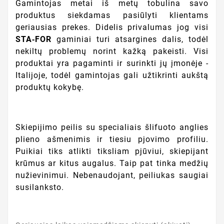
Gamintojas metai iš metų tobulina savo
produktus siekdamas pasiūlyti klientams
geriausias prekes. Didelis privalumas jog visi
STA‑FOR
gaminiai turi atsargines dalis, todėl
nekiltų problemų norint kažką pakeisti. Visi
produktai yra pagaminti ir surinkti jų įmonėje -
Italijoje, todėl gamintojas gali užtikrinti aukštą
produktų kokybę.
Skiepijimo peilis su specialiais šlifuoto anglies
plieno ašmenimis ir tiesiu pjovimo profiliu.
Puikiai tiks atlikti tiksliam pjūviui, skiepijant
krūmus ar kitus augalus. Taip pat tinka medžių
nužievinimui. Nebenaudojant, peiliukas saugiai
susilanksto.