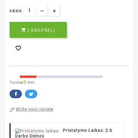
KIEKIS

Į KREPŠELĮ

3
Turime
Vnt..
Write your review
Pristatymo Laikas:
2-6
Darbo Dienos