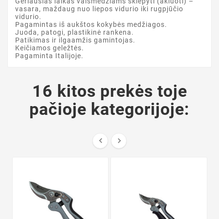
Geriausias laikas vaismedžiams skiepyti (akiuoti) –
vasara, maždaug nuo liepos vidurio iki rugpjūčio
vidurio.
Pagamintas iš aukštos kokybės medžiagos.
Juoda, patogi, plastikinė rankena.
Patikimas ir ilgaamžis gamintojas.
Keičiamos geležtės.
Pagaminta Italijoje.
16 kitos prekės toje
pačioje kategorijoje:

