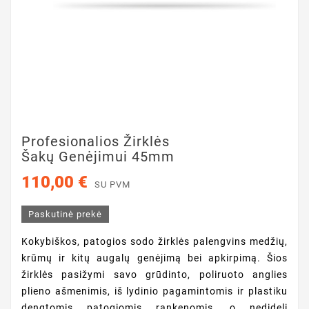
Profesionalios Žirklės
Šakų Genėjimui 45mm
110,00 €
SU PVM
Paskutinė prekė
Kokybiškos, patogios sodo žirklės palengvins medžių,
krūmų ir kitų augalų genėjimą bei apkirpimą. Šios
žirklės pasižymi savo grūdinto, poliruoto anglies
plieno ašmenimis, iš lydinio pagamintomis ir plastiku
dengtomis patogiomis rankenomis, o nedideli