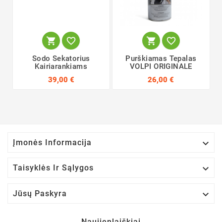




Sodo Sekatorius
Purškiamas Tepalas
Kairiarankiams
VOLPI ORIGINALE
39,00 €
26,00 €

Įmonės Informacija

Taisyklės Ir Sąlygos

Jūsų Paskyra
Naujienlaiškiai