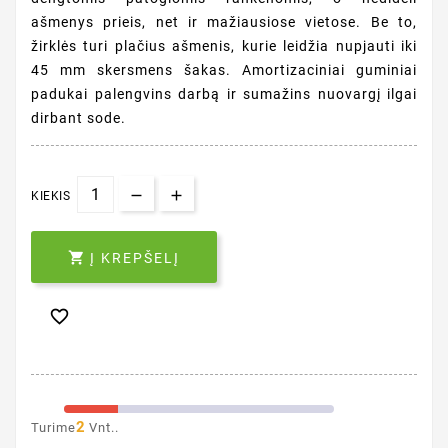
ašmenys prieis, net ir mažiausiose vietose. Be to,
žirklės turi plačius ašmenis, kurie leidžia nupjauti iki
45 mm skersmens šakas. Amortizaciniai guminiai
padukai palengvins darbą ir sumažins nuovargį ilgai
dirbant sode.
KIEKIS

Į KREPŠELĮ

2
Turime
Vnt..