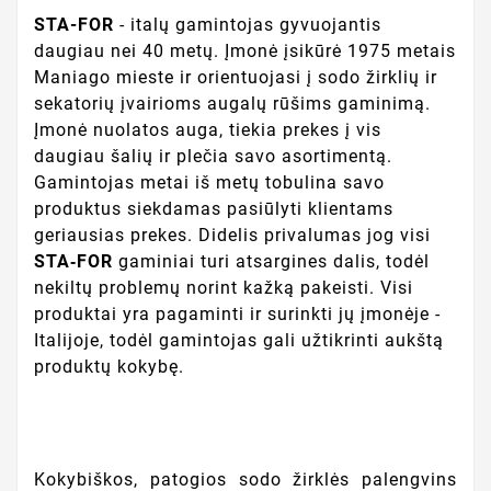
STA-FOR
- italų gamintojas gyvuojantis
daugiau nei 40 metų. Įmonė įsikūrė 1975 metais
Maniago mieste ir orientuojasi į sodo žirklių ir
sekatorių įvairioms augalų rūšims gaminimą.
Įmonė nuolatos auga, tiekia prekes į vis
daugiau šalių ir plečia savo asortimentą.
Gamintojas metai iš metų tobulina savo
produktus siekdamas pasiūlyti klientams
geriausias prekes. Didelis privalumas jog visi
STA‑FOR
gaminiai turi atsargines dalis, todėl
nekiltų problemų norint kažką pakeisti. Visi
produktai yra pagaminti ir surinkti jų įmonėje -
Italijoje, todėl gamintojas gali užtikrinti aukštą
produktų kokybę.
Kokybiškos, patogios sodo žirklės palengvins