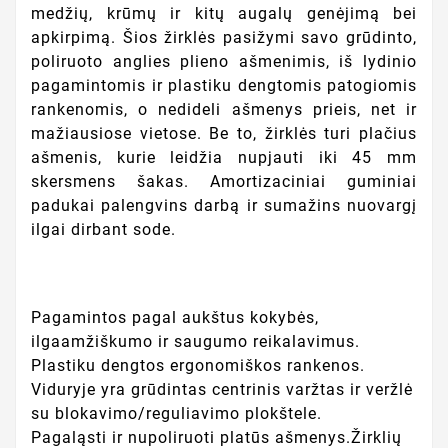
medžių, krūmų ir kitų augalų genėjimą bei
apkirpimą. Šios žirklės pasižymi savo grūdinto,
poliruoto anglies plieno ašmenimis, iš lydinio
pagamintomis ir plastiku dengtomis patogiomis
rankenomis, o nedideli ašmenys prieis, net ir
mažiausiose vietose. Be to, žirklės turi plačius
ašmenis, kurie leidžia nupjauti iki 45 mm
skersmens šakas. Amortizaciniai guminiai
padukai palengvins darbą ir sumažins nuovargį
ilgai dirbant sode.
Pagamintos pagal aukštus kokybės,
ilgaamžiškumo ir saugumo reikalavimus.
Plastiku dengtos ergonomiškos rankenos.
Viduryje yra grūdintas centrinis varžtas ir veržlė
su blokavimo/reguliavimo plokštele.
Pagaląsti ir nupoliruoti platūs ašmenys.Žirklių