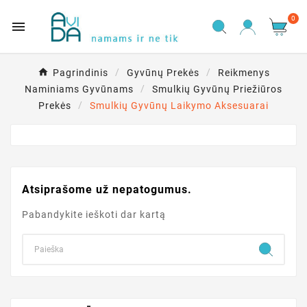
0

Pagrindinis
Gyvūnų Prekės
Reikmenys
Naminiams Gyvūnams
Smulkių Gyvūnų Priežiūros
Prekės
Smulkių Gyvūnų Laikymo Aksesuarai
Atsiprašome už nepatogumus.
Pabandykite ieškoti dar kartą