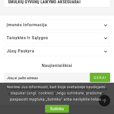
SMULKIŲ GYVŪNŲ LAIKYMO AKSESUARAI

Įmonės Informacija

Taisyklės Ir Sąlygos

Jūsų Paskyra
Naujienlaiškiai
GERAI
Norime Jus informuoti, kad šioje svetainėje naudojami
Prenumeratos galėsite atsisakyti bet kuriuo metu. Tam tikslui
slapukai (angl. cookies). Jeigu sutinkate, prašome
mūsų kontaktinę informaciją rasite parduotuvės taisyklėse.
paspausti mygtuką „Sutinku“ arba naršykite toliau.
Sutinku