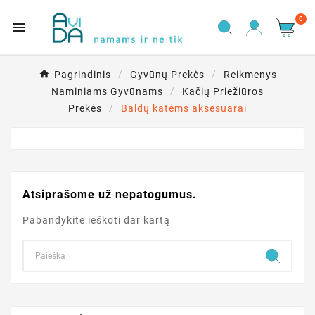
0

Pagrindinis
Gyvūnų Prekės
Reikmenys
Naminiams Gyvūnams
Kačių Priežiūros
Prekės
Baldų katėms aksesuarai
Atsiprašome už nepatogumus.
Pabandykite ieškoti dar kartą