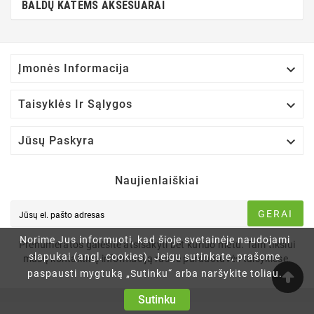
BALDŲ KATĖMS AKSESUARAI

Įmonės Informacija

Taisyklės Ir Sąlygos

Jūsų Paskyra
Naujienlaiškiai
GERAI
Norime Jus informuoti, kad šioje svetainėje naudojami
Prenumeratos galėsite atsisakyti bet kuriuo metu. Tam tikslui
slapukai (angl. cookies). Jeigu sutinkate, prašome
mūsų kontaktinę informaciją rasite parduotuvės taisyklėse.
paspausti mygtuką „Sutinku“ arba naršykite toliau.
Sutinku