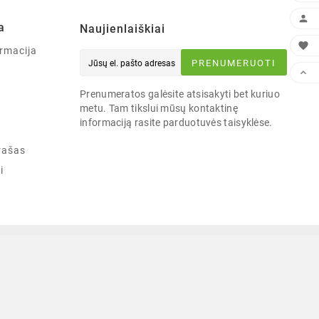

a
Naujienlaiškiai

rmacija
PRENUMERUOTI

Prenumeratos galėsite atsisakyti bet kuriuo
metu. Tam tikslui mūsų kontaktinę
informaciją rasite parduotuvės taisyklėse.
rašas
i