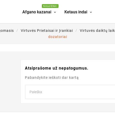
NAUJIENA!
Afgano kazanai
Ketaus indai
lgomasis
Virtuvės Prietaisai ir Įrankiai
Virtuvės daiktų la
dozatoriai
Atsiprašome už nepatogumus.
Pabandykite ieškoti dar kartą