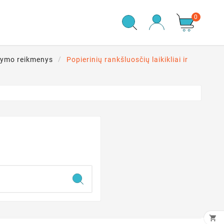
0
ikymo reikmenys
Popierinių rankšluosčių laikikliai ir
