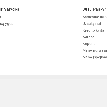
Ir Sąlygos
Jūsų Paskyr
s
Asmeninė info
r sąlygos
Užsakymai
Kredito kvitai
Adresai
Kuponai
Mano norų są
Mano įspėjima