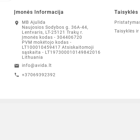
Įmonės Informacija
Taisyklės 
MB Ajulida
Pristatyma
location_on
Naujosios Sodybos g. 36A-44,
Taisyklės i
Lentvaris, LT-25121 Trakų r.
Įmonės kodas - 304406720
PVM mokėtojo kodas -
LT100010459417 Atsiskaitomoji
sąskaita - LT197300010149842016
Lithuania
info@avida.lt
email
+37069392392
call