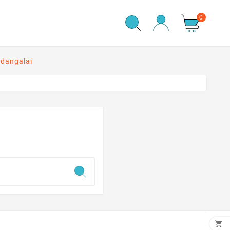
0
ždangalai
