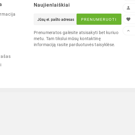
a
Naujienlaiškiai

rmacija

PRENUMERUOTI

Prenumeratos galėsite atsisakyti bet kuriuo
metu. Tam tikslui mūsų kontaktinę
informaciją rasite parduotuvės taisyklėse.
rašas
i