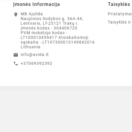
Įmonės Informacija
Taisyklės 
MB Ajulida
Pristatyma
location_on
Naujosios Sodybos g. 36A-44,
Taisyklės i
Lentvaris, LT-25121 Trakų r.
Įmonės kodas - 304406720
PVM mokėtojo kodas -
LT100010459417 Atsiskaitomoji
sąskaita - LT197300010149842016
Lithuania
info@avida.lt
email
+37069392392
call