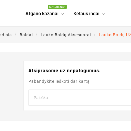
NAUJIENA!
Afgano kazanai
Ketaus indai
ndinis
Baldai
Lauko Baldų Aksesuarai
Lauko Baldų U
Atsiprašome už nepatogumus.
Pabandykite ieškoti dar kartą