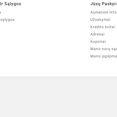
Ir Sąlygos
Jūsų Paskyr
s
Asmeninė info
r sąlygos
Užsakymai
Kredito kvitai
Adresai
Kuponai
Mano norų są
Mano įspėjima