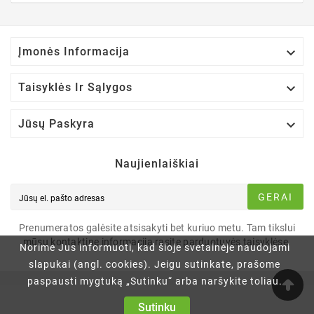

Įmonės Informacija

Taisyklės Ir Sąlygos

Jūsų Paskyra
Naujienlaiškiai
GERAI
Prenumeratos galėsite atsisakyti bet kuriuo metu. Tam tikslui
mūsų kontaktinę informaciją rasite parduotuvės taisyklėse.
Norime Jus informuoti, kad šioje svetainėje naudojami
slapukai (angl. cookies). Jeigu sutinkate, prašome
paspausti mygtuką „Sutinku“ arba naršykite toliau.
Sutinku