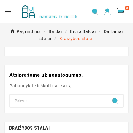
0

Pagrindinis
Baldai
Biuro Baldai
Darbiniai
stalai
Braižybos stalai
Atsiprašome už nepatogumus.
Pabandykite ieškoti dar kartą
BRAIŽYBOS STALAI