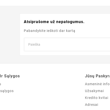
Atsiprašome už nepatogumus.
Pabandykite ieškoti dar kartą
Ir Sąlygos
Jūsų Paskyr
s
Asmeninė info
r sąlygos
Užsakymai
Kredito kvitai
Adresai