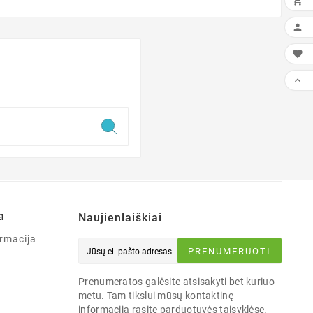




a
Naujienlaiškiai
rmacija
PRENUMERUOTI
Prenumeratos galėsite atsisakyti bet kuriuo
metu. Tam tikslui mūsų kontaktinę
informaciją rasite parduotuvės taisyklėse.