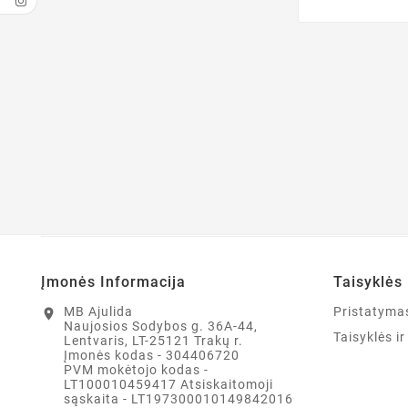
Įmonės Informacija
Taisyklės 
MB Ajulida
Pristatyma
location_on
Naujosios Sodybos g. 36A-44,
Taisyklės i
Lentvaris, LT-25121 Trakų r.
Įmonės kodas - 304406720
PVM mokėtojo kodas -
LT100010459417 Atsiskaitomoji
sąskaita - LT197300010149842016