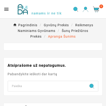
0

Pagrindinis
Gyvūnų Prekės
Reikmenys
Naminiams Gyvūnams
Šunų Priežiūros
Prekės
Apranga Šunims
Atsiprašome už nepatogumus.
Pabandykite ieškoti dar kartą