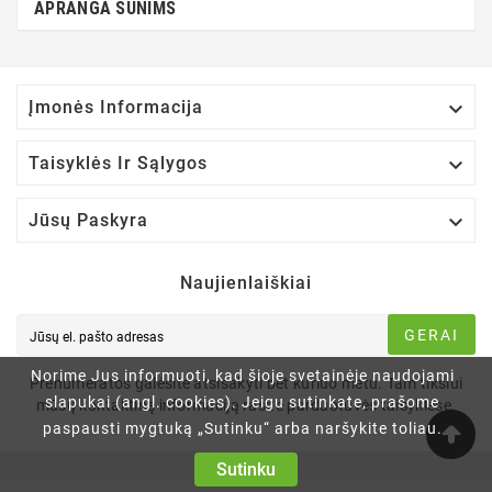
APRANGA ŠUNIMS

Įmonės Informacija

Taisyklės Ir Sąlygos

Jūsų Paskyra
Naujienlaiškiai
GERAI
Norime Jus informuoti, kad šioje svetainėje naudojami
Prenumeratos galėsite atsisakyti bet kuriuo metu. Tam tikslui
slapukai (angl. cookies). Jeigu sutinkate, prašome
mūsų kontaktinę informaciją rasite parduotuvės taisyklėse.
paspausti mygtuką „Sutinku“ arba naršykite toliau.
Sutinku