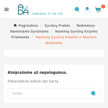
0

Pagrindinis
Gyvūnų Prekės
Reikmenys
Naminiams Gyvūnams
Naminių Gyvūnų Kirpimo
Priemonės
Naminių Gyvūnų Kirpimo ir Skutimo
Mašinėlės
Atsiprašome už nepatogumus.
Pabandykite ieškoti dar kartą