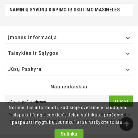
NAMINIŲ GYVŪNŲ KIRPIMO IR SKUTIMO MAŠINĖLĖS

Įmonės Informacija

Taisyklės Ir Sąlygos

Jūsų Paskyra
Naujienlaiškiai
GERAI
Norime Jus informuoti, kad šioje svetainėje naudojami
slapukai (angl. cookies). Jeigu sutinkate, prašome
Prenumeratos galėsite atsisakyti bet kuriuo metu. Tam tikslui
mūsų kontaktinę informaciją rasite parduotuvės taisyklėse.
paspausti mygtuką „Sutinku“ arba naršykite toliau.
Sutinku